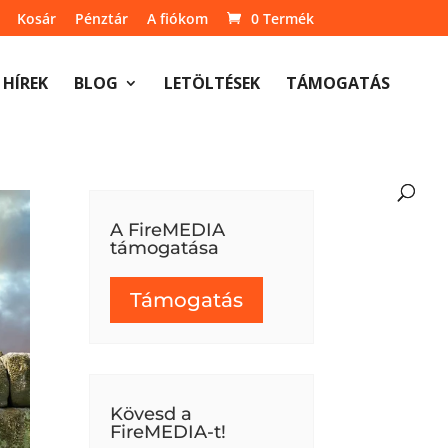
Kosár
Pénztár
A fiókom
0 Termék
HÍREK
BLOG
LETÖLTÉSEK
TÁMOGATÁS
A FireMEDIA
támogatása
Támogatás
Kövesd a
FireMEDIA-t!