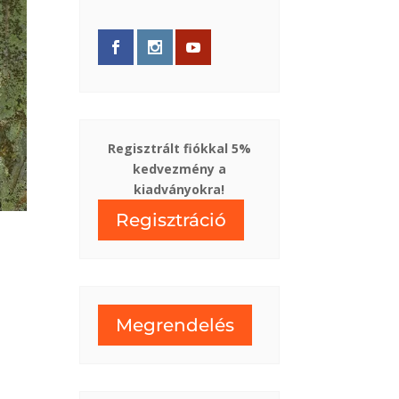
Regisztrált fiókkal 5%
kedvezmény a
kiadványokra!
Regisztráció
Megrendelés