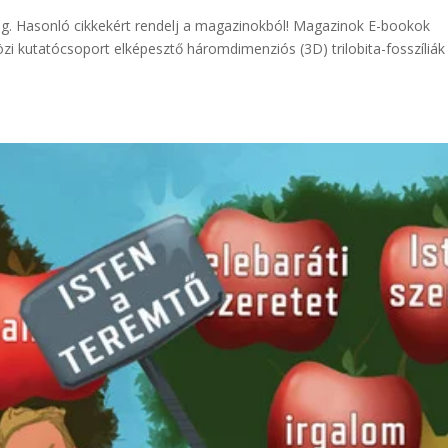
 meg. Hasonló cikkekért rendelj a magazinokból! Magazinok E-booko
zi kutatócsoport elképesztő háromdimenziós (3D) trilobita-fosszíliák