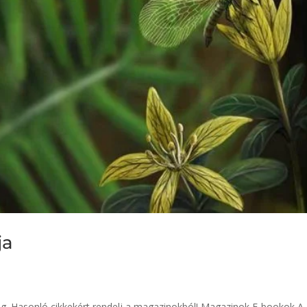
ja
eg. Hasonló cikkekért rendelj a magazinokból! Magazinok E-bookok A