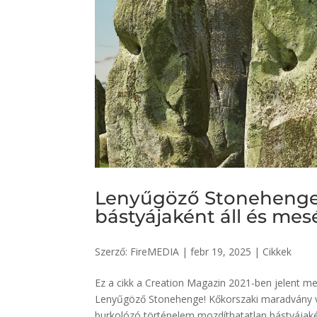
Lenyűgöző Stonehenge!
bástyájaként áll és mesé
Szerző:
FireMEDIA
|
febr 19, 2025
|
Cikkek
Ez a cikk a Creation Magazin 2021-ben jelent m
Lenyűgöző Stonehenge! Kőkorszaki maradvány va
burkolózó történelem mozdíthatatlan bástyájakén