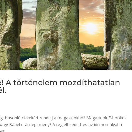
 A történelem mozdíthatatlan
l.
eg. Hasonló cikkekért rendelj a magazinokból! Magazinok E-bookok
gy Bábel utáni építmény? A rég elfeledett és az idő homályába
t...