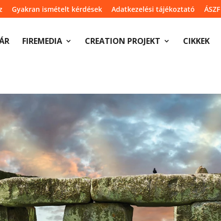
z
Gyakran ismételt kérdések
Adatkezelési tájékoztató
ÁSZF
ÁR
FIREMEDIA
CREATION PROJEKT
CIKKEK