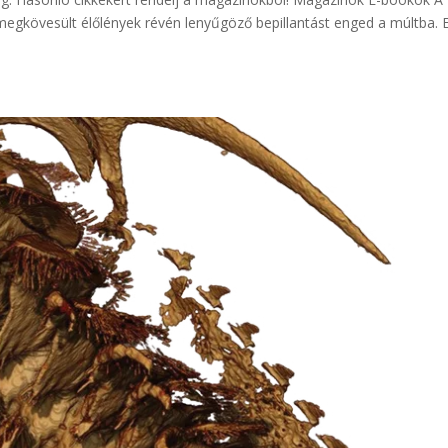
gkövesült élőlények révén lenyűgöző bepillantást enged a múltba. 