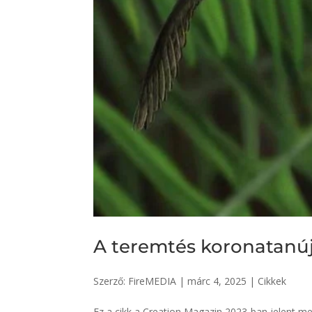
A teremtés koronatanú
Szerző:
FireMEDIA
|
márc 4, 2025
|
Cikkek
Ez a cikk a Creation Magazin 2023-ban jelent m