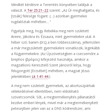
Mindkét kérdésre a Teremtés könyvében találjuk a
választ. A
Ter 25:21–22
szerint: „Az Úr meghallgatta, és
[Izsák] felesége fogant. (…) azonban gyermekei
rugdalóztak méhében… “
Figyeljük meg, hogy Rebekka meg nem született
ikreire, Jákobra és Ézsaura, mint gyermekekre utal. A
héber szó: banim (בָּנִים a ben többesszáma), jellemzően
a már megszületett gyermekekre vonatkozik, leginkább
a fiúgyermekekre. (Az Újszövetségben a csecsemőre a
brephos (βρέφος) kifejezést használja, amikor a
magzatkorú Keresztelő Szent Jánosról leírja, hogy
felujjongott [Erzsébet] méhében, a magzat Jézus
jelenlétében
Lk 1:41-44
.)
A meg nem született gyermekek, az abortuszpártiak
vélekedésével ellentétben, nem eldobható
szövetcsomók. Sőt, a megtermékenyítés pillanatától
kezdve emberi lények, mivel már a megtermékenyített
petesejtben jelen van az a DNS kódrendszer, ami