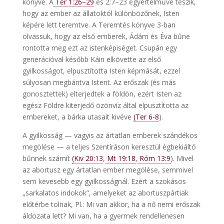
könyve. A
Ter 1:26–29
és 2:7–23 egyértelművé teszik,
hogy az ember az állatoktól különbözőnek, Isten
képére lett teremtve. A Teremtés könyve 3-ban
olvassuk, hogy az első emberek, Ádám és Éva bűne
rontotta meg ezt az istenképiséget. Csupán egy
generációval később Káin elkövette az első
gyilkosságot, elpusztította Isten képmását, ezzel
súlyosan megbántva Istent. Az erőszak (és más
gonosztettek) elterjedtek a földön, ezért Isten az
egész Földre kiterjedő özönvíz által elpusztította az
embereket, a bárka utasait kivéve
(Ter 6-8
).
A gyilkosság — vagyis az ártatlan emberek szándékos
megölése — a teljes Szentíráson keresztül égbekiáltó
bűnnek számít
(Kiv 20:13
,
Mt 19:18
,
Róm 13:9
). Mivel
az abortusz egy ártatlan ember megölése, semmivel
sem kevesebb egy gyilkosságnál. Ezért a szokásos
„sarkalatos indokok”, amelyeket az abortuszpártiak
előtérbe tolnak, Pl.: Mi van akkor, ha a nő nemi erőszak
áldozata lett? Mi van, ha a gyermek rendellenesen