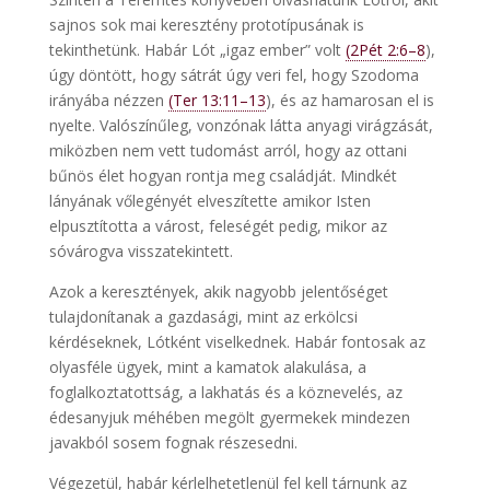
sajnos sok mai keresztény prototípusának is
tekinthetünk. Habár Lót „igaz ember” volt
(2Pét 2:6–8
),
úgy döntött, hogy sátrát úgy veri fel, hogy Szodoma
irányába nézzen
(Ter 13:11–13
), és az hamarosan el is
nyelte. Valószínűleg, vonzónak látta anyagi virágzását,
miközben nem vett tudomást arról, hogy az ottani
bűnös élet hogyan rontja meg családját. Mindkét
lányának vőlegényét elveszítette amikor Isten
elpusztította a várost, feleségét pedig, mikor az
sóvárogva visszatekintett.
Azok a keresztények, akik nagyobb jelentőséget
tulajdonítanak a gazdasági, mint az erkölcsi
kérdéseknek, Lótként viselkednek. Habár fontosak az
olyasféle ügyek, mint a kamatok alakulása, a
foglalkoztatottság, a lakhatás és a köznevelés, az
édesanyjuk méhében megölt gyermekek mindezen
javakból sosem fognak részesedni.
Végezetül, habár kérlelhetetlenül fel kell tárnunk az