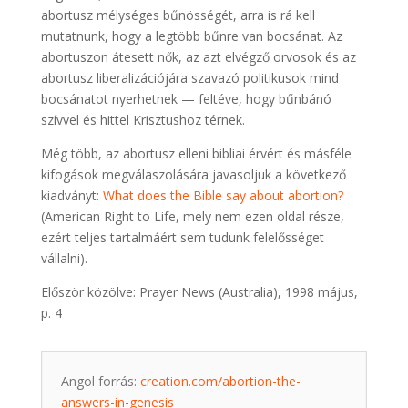
abortusz mélységes bűnösségét, arra is rá kell
mutatnunk, hogy a legtöbb bűnre van bocsánat. Az
abortuszon átesett nők, az azt elvégző orvosok és az
abortusz liberalizációjára szavazó politikusok mind
bocsánatot nyerhetnek — feltéve, hogy bűnbánó
szívvel és hittel Krisztushoz térnek.
Még több, az abortusz elleni bibliai érvért és másféle
kifogások megválaszolására javasoljuk a következő
kiadványt:
What does the Bible say about abortion?
(American Right to Life, mely nem ezen oldal része,
ezért teljes tartalmáért sem tudunk felelősséget
vállalni).
Először közölve: Prayer News (Australia), 1998 május,
p. 4
Angol forrás:
creation.com/abortion-the-
answers-in-genesis