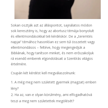
Sokan osztják azt az álláspontot, sajnálatos módon
sok keresztény is, hogy az abortusz témája bonyolult
és ellentmondásokkal teli kérdéskör. De a „teremtés
napjai” témához hasonlóan ez sem túl összetett vagy
ellentmondásos – feltéve, hogy megengedjük a
Bibliának, hogy tanítson minket, és nem erőszakoljuk
rá esendő emberek elgondolásait a Szentírás világos
értelmére.
Csupán két kérdést kell megválaszolnunk:
A még meg nem született gyermek (magzat) emberi
lény?
Ha az, van-e olyan körülmény, ami elfogadhatóvá
teszi a meg nem születettek megölését?