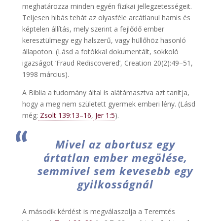
meghatározza minden egyén fizikai jellegzetességeit.
Teljesen hibás tehát az olyasféle arcátlanul hamis és
képtelen állítás, mely szerint a fejlődő ember
keresztülmegy egy halszerű, vagy hüllőhöz hasonló
állapoton. (Lásd a fotókkal dokumentált, sokkoló
igazságot ‘Fraud Rediscovered’, Creation 20(2):49–51,
1998 március).
A Biblia a tudomány által is alátámasztva azt tanítja,
hogy a meg nem született gyermek emberi lény. (Lásd
még:
Zsolt 139:13–16
,
Jer 1:5
).
Mivel az abortusz egy
ártatlan ember megölése,
semmivel sem kevesebb egy
gyilkosságnál
A második kérdést is megválaszolja a Teremtés