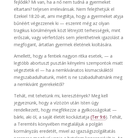
fejlődik? Mi van, ha a nő nem tudná a gyermeket
eltartani? teljesen irrelevánsak. Nem felejthetjük el
Ezekiel 18:20-at, ami megtiltja, hogy a gyermeket atyja
bűnéért végezzenek ki — eszerint még az olyan
tragikus körülmények közt létrejött terhességek, mint
erőszak, vagy vérfertőzés sem jelenthetnek igazolást a
megfogant, ártatlan gyermek életének kioltására.
Amellett, hogy a fentiek nagyon ritka esetek, — a
legtöbb abortuszt pusztán kényelmi szempontok miatt
végeztetik el — ha a nemkívánatos kismacskáktól
megszabadulhatunk, miért is ne szabadulhatnánk meg
a nemkívánt gyerekektől?
Tehát, mit tehetünk mi, keresztények? Meg kell
jegyeznünk, hogy a vízözön után Isten úgy
rendelkezett, hogy megfékezze a gyilkosságokat —
bárki, aki öl, a saját életét kockáztatja
(Ter 9:6
). Tehát,
a Teremtés könyvében megtaláljuk a polgári
kormányzás eredetét, mivel az igazságszolgáltatás