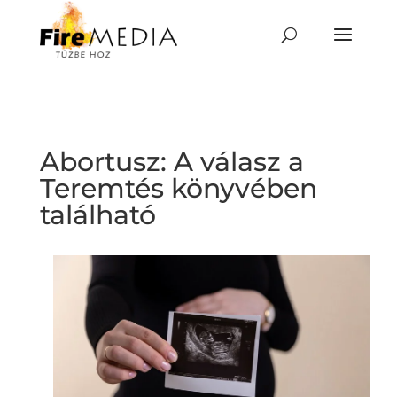
Skip
to
content
Abortusz: A válasz a
Teremtés könyvében
található