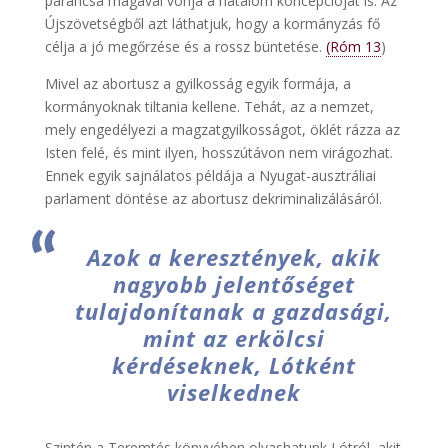
parancsa magával vonja a hatalom koncepcióját is. Az
Újszövetségből azt láthatjuk, hogy a kormányzás fő
célja a jó megőrzése és a rossz büntetése.
(Róm 13
)
Mivel az abortusz a gyilkosság egyik formája, a
kormányoknak tiltania kellene. Tehát, az a nemzet,
mely engedélyezi a magzatgyilkosságot, öklét rázza az
Isten felé, és mint ilyen, hosszútávon nem virágozhat.
Ennek egyik sajnálatos példája a Nyugat-ausztráliai
parlament döntése az abortusz dekriminalizálásáról.
Azok a keresztények, akik
nagyobb jelentőséget
tulajdonítanak a gazdasági,
mint az erkölcsi
kérdéseknek, Lótként
viselkednek
Szintén a Teremtés könyvében olvashatunk Lótról, akit