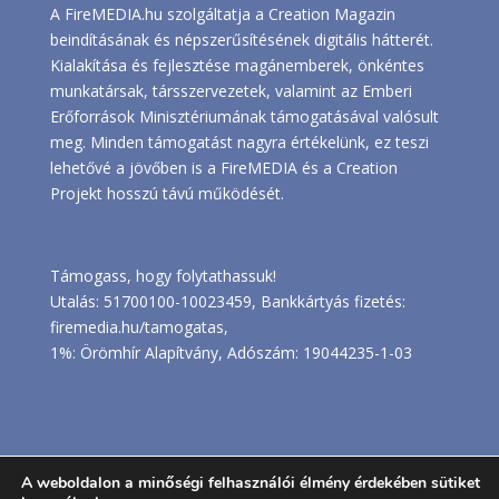
A FireMEDIA.hu szolgáltatja a Creation Magazin
beindításának és népszerűsítésének digitális hátterét.
Kialakítása és fejlesztése magánemberek, önkéntes
munkatársak, társszervezetek, valamint az Emberi
Erőforrások Minisztériumának támogatásával valósult
meg. Minden támogatást nagyra értékelünk, ez teszi
lehetővé a jövőben is a FireMEDIA és a Creation
Projekt hosszú távú működését.
Támogass, hogy folytathassuk!
Utalás: 51700100-10023459, Bankkártyás fizetés:
firemedia.hu/tamogatas
,
1%: Örömhír Alapítvány, Adószám: 19044235-1-03
A weboldalon a minőségi felhasználói élmény érdekében sütiket
Próbaüzem. Az esetleges működési kellemetlenségek