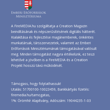
A FireMEDIA.hu szolgáltatja a Creation Magazin
beindításának és népszerűsítésének digitális hátterét.
Kialakítása és fejlesztése magánemberek, önkéntes
munkatársak, társszervezetek, valamint az Emberi
Erőforrások Minisztériumának támogatásával valósult
meg. Minden támogatást nagyra értékelünk, ez teszi
lehetővé a jövőben is a FireMEDIA és a Creation
Projekt hosszú távú működését.
Támogass, hogy folytathassuk!
Utalás: 51700100-10023459, Bankkártyás fizetés:
firemedia.hu/tamogatas
,
1%: Örömhír Alapítvány, Adószám: 19044235-1-03