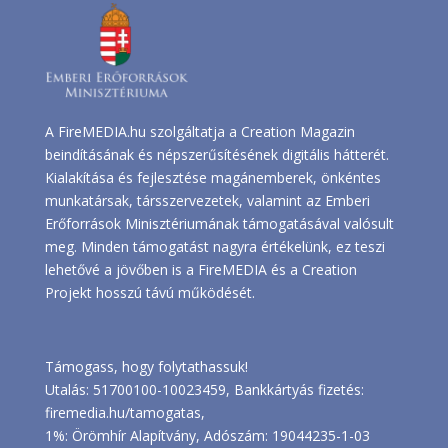
A FireMEDIA.hu szolgáltatja a Creation Magazin
beindításának és népszerűsítésének digitális hátterét.
Kialakítása és fejlesztése magánemberek, önkéntes
munkatársak, társszervezetek, valamint az Emberi
Erőforrások Minisztériumának támogatásával valósult
meg. Minden támogatást nagyra értékelünk, ez teszi
lehetővé a jövőben is a FireMEDIA és a Creation
Projekt hosszú távú működését.
Támogass, hogy folytathassuk!
Utalás: 51700100-10023459, Bankkártyás fizetés:
firemedia.hu/tamogatas
,
1%: Örömhír Alapítvány, Adószám: 19044235-1-03