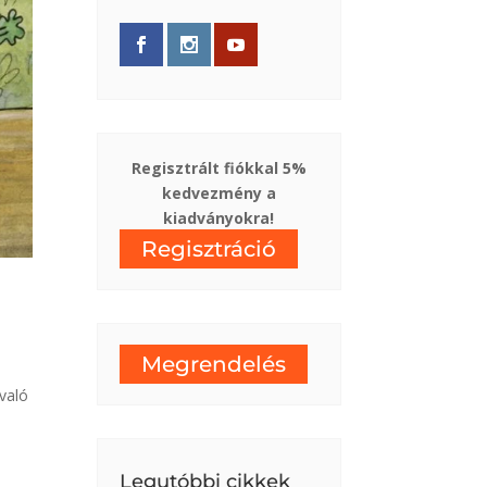
Regisztrált fiókkal 5%
kedvezmény a
kiadványokra!
Regisztráció
Megrendelés
való
Legutóbbi cikkek