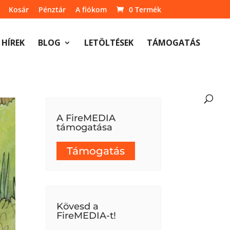
Kosár
Pénztár
A fiókom
0 Termék
HÍREK
BLOG
LETÖLTÉSEK
TÁMOGATÁS
A FireMEDIA
támogatása
Támogatás
Kövesd a
FireMEDIA-t!