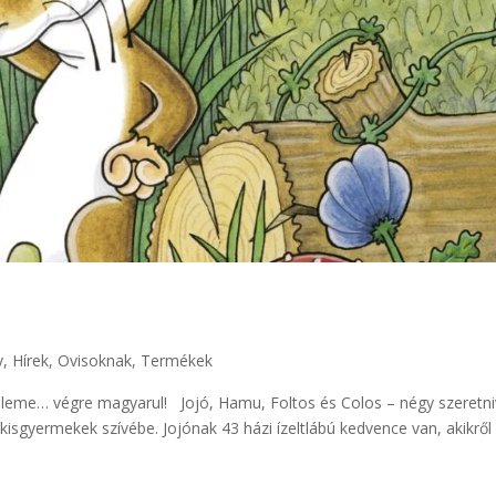
v
,
Hírek
,
Ovisoknak
,
Termékek
eleme… végre magyarul! Jojó, Hamu, Foltos és Colos – négy szeretni
kisgyermekek szívébe. Jojónak 43 házi ízeltlábú kedvence van, akikről