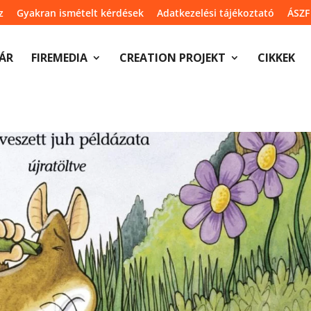
z
Gyakran ismételt kérdések
Adatkezelési tájékoztató
ÁSZF
ÁR
FIREMEDIA
CREATION PROJEKT
CIKKEK