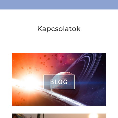
Kapcsolatok
Online cikkek, élővilág, természet, tudomány, hit,
teremtés, evolució,
világszemlélet témákban
BLOG
BLOG