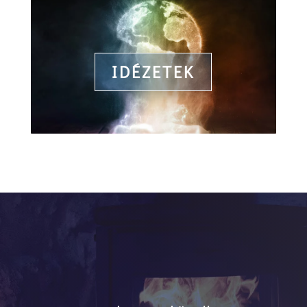
Idézetek híres emberektől, tudosóktól, irodalomból,
Bibliából
IDÉZETEK
IDÉZETEK