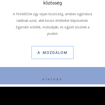
közösség
A FireMEDIA egy olyan közösség, amiben egymásra
találnak azok, akik közös értékeket képviselnek.
Egymást erősítik, motiválják, és együtt tesznek a
jövőért.
A MOZGALOM
KIHÍVÁS