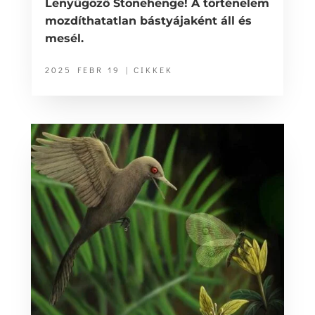
Lenyűgöző Stonehenge! A történelem
mozdíthatatlan bástyájaként áll és
mesél.
2025 FEBR 19
|
CIKKEK