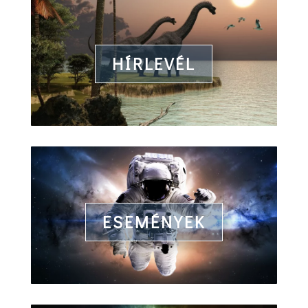
Iratkozz fel a hírlevélre, és értesülj első kézből a friss
tartalmakról, hírekről!
HÍRLEVÉL
HÍRLEVÉL
Előadások, konferenciák, online műsorok.
ESEMÉNYEK
ESEMÉNYEK