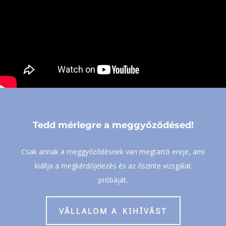
Tedd mérlegre a meggyőződésed!
Csak annak a meggyőződésnek van megtartó ereje, ami
kiállja a megkérdőjelezés és az őszinte vizsgálat
próbáját.
VÁLLALOM A KIHÍVÁST