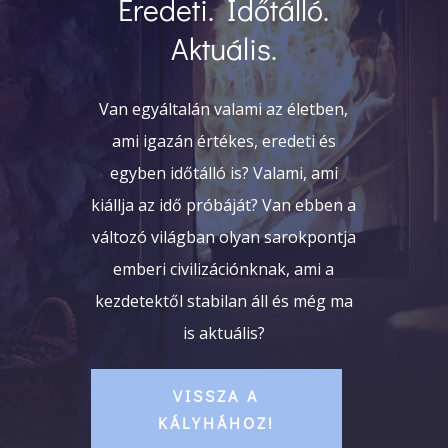
Eredeti. Időtálló.
Aktuális.
Van egyáltalán valami az életben,
ami igazán értékes, eredeti és
egyben időtálló is? Valami, ami
kiállja az idő próbáját? Van ebben a
változó világban olyan sarokpontja
emberi civilizációnknak, ami a
kezdetektől stabilan áll és még ma
is aktuális?
VISSZA A
KÁLYHÁHOZ!