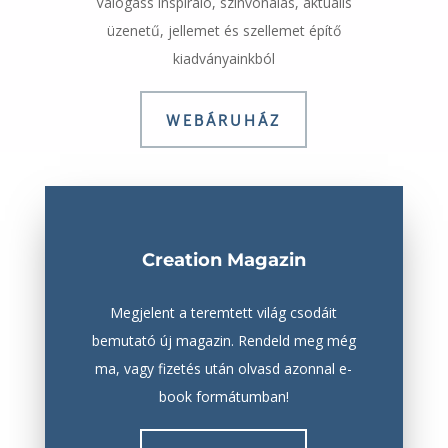
Válogass inspiráló, színvonalas, aktuális
üzenetű, jellemet és szellemet építő
kiadványainkból
WEBÁRUHÁZ
Creation Magazin
Megjelent a teremtett világ csodáit
bemutató új magazin. Rendeld meg még
ma, vagy fizetés után olvasd azonnal e-
book formátumban!