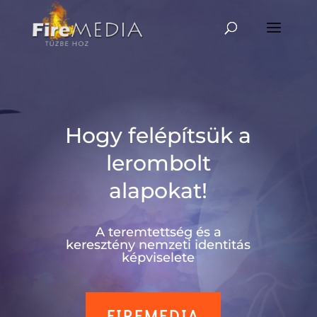
Skip
to
content
Hogy felépítsük a
lerombolt
alapokat!
A teremtettség és a
keresztény nemzeti identitás
képviselete
FIREMEDIA