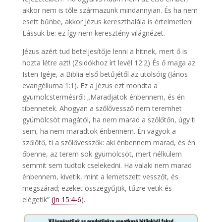
akkor nem is tőle származunk mindannyian. És ha nem
esett bűnbe, akkor Jézus kereszthalála is értelmetlen!
Lássuk be: ez így nem keresztény világnézet.
Jézus azért tud beteljesítője lenni a hitnek, mert ő is
hozta létre azt! (Zsidókhoz írt levél 12:2) És ő maga az
Isten Igéje, a Biblia első betűjétől az utolsóig (János
evangéliuma 1:1). Ez a Jézus ezt mondta a
gyümölcstermésről: „Maradjatok énbennem, és én
tibennetek. Ahogyan a szőlővessző nem teremhet
gyümölcsöt magától, ha nem marad a szőlőtőn, úgy ti
sem, ha nem maradtok énbennem. Én vagyok a
szőlőtő, ti a szőlővesszők: aki énbennem marad, és én
őbenne, az terem sok gyümölcsöt, mert nélkülem
semmit sem tudtok cselekedni. Ha valaki nem marad
énbennem, kivetik, mint a lemetszett vesszőt, és
megszárad; ezeket összegyűjtik, tűzre vetik és
elégetik”
(Jn 15:4-6
).