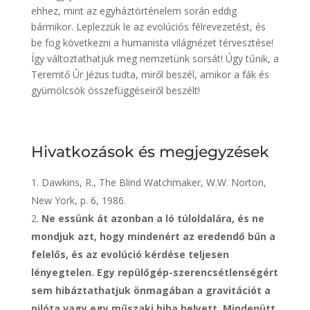
ehhez, mint az egyháztörténelem során eddig
bármikor. Leplezzük le az evolúciós félrevezetést, és
be fog következni a humanista világnézet térvesztése!
Így változtathatjuk meg nemzetünk sorsát! Úgy tűnik, a
Teremtő Úr Jézus tudta, miről beszél, amikor a fák és
gyümölcsök összefüggéseiről beszélt!
Hivatkozások és megjegyzések
Dawkins, R., The Blind Watchmaker, W.W. Norton,
New York, p. 6, 1986.
Ne essünk át azonban a ló túloldalára, és ne
mondjuk azt, hogy mindenért az eredendő bűn a
felelős, és az evolúció kérdése teljesen
lényegtelen. Egy repülőgép-szerencsétlenségért
sem hibáztathatjuk önmagában a gravitációt a
pilóta vagy egy műszaki hiba helyett. Mindenütt