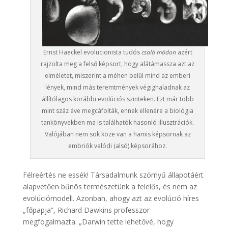
Ernst Haeckel evolucionista tudós
csaló módon
azért
rajzolta meg a felső képsort, hogy alátámassza azt az
elméletet, miszerint a méhen belül mind az emberi
lények, mind más teremtmények végighaladnak az
állítólagos korábbi evolúciós szinteken. Ezt már több
mint száz éve megcáfolták, ennek ellenére a biológia
tankönyvekben ma is találhatók hasonló illusztrációk.
Valójában nem sok köze van a hamis képsornak az
embriók valódi (alsó) képsorához.
Félreértés ne essék! Társadalmunk szörnyű állapotáért
alapvetően bűnös természetünk a felelős, és nem az
evolúciómodell. Azonban, ahogy azt az evolúció híres
„főpapja”, Richard Dawkins professzor
megfogalmazta: „Darwin tette lehetővé, hogy