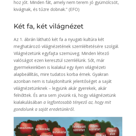
hoz jót. Minden fát, amely nem terem jó gyümölcsöt,
kivágnak, és tűzre dobnak.” (EFO)
Két fa, két világnézet
Az 1. ábrán látható két fa a nyugati kultúra két
meghatározó világnézetének szemléltetésére szolgál.
Világnézetünk egyfajta szemüveg. Minden létező
valóságot ezen keresztül szemlélünk. Sőt, már
gyermekeinkben is kialakul egy ilyen világnézeti
alapbeállítás, mire tudatos korba érnek. Gyakran
azonban nem is tulajdonítunk jelentőséget a saját
világnézetünknek – legyünk akár gyerekek, akár
felnőttek. És arra sem jövünk rá, hogy világnézetünk
kialakulásában
a legfontosabb tényező az, hogy mit
gondolunk a saját eredetünkről.