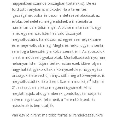
napjainkban számos országban történik is). De ez
fordított irányban is működik! Ha a teremtés
igazságának bölcs és bátor hirdetésével aláássuk az
evolúcióelméletet, megrendülnek a materialista
humanizmus erődítményei. A bibliai minta szerint úgy
lehet egy nemzet Istenhez való viszonyát
megváltoztatni, ha először az egyes személyek szíve
és elméje változik meg. Megtérés nélkül ugyanis senki
sem fog a keresztény erkölcs szerint élni. Az apostolok
is ezt a módszert gyakorolták. Munkálkodásuk nyomán
néhányan Isten útjára tértek, aztán ezek idővel olyan
nagy hatást gyakoroltak a környezetükre, hogy egész
országok élete vett új irányt, sőt, még a törvényeiket is
4
megváltoztatták. Ez a Szent Szellem munkája!
Isten a
21. században is kész megtenni ugyanezt! Mi is
megláthatjuk, ahogy emberek gondolkodásmódja és
szíve megváltozik, felismerik a Teremtő Istent, és
másoknak is bemutatják.
Van egy jó hírem: ma több forrás áll rendelkezésünkre