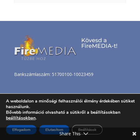
Kövesd a
FireMEDIA-t!
Bankszámlaszám: 51700100-10023459
A weboldalon a minőségi felhasználói élmény érdekében sütiket
használunk.
Bővebb információ olvasható a sütikről a beállításokban
beállításokban
.
Nincs még FireMEDIA fiókod?
Elfogadom
Elutasítom
Beállítások
Share This