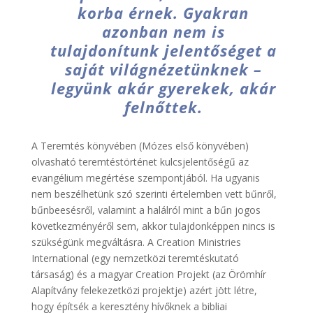
korba érnek. Gyakran
azonban nem is
tulajdonítunk jelentőséget a
saját világnézetünknek –
legyünk akár gyerekek, akár
felnőttek.
A Teremtés könyvében (Mózes első könyvében)
olvasható teremtéstörténet kulcsjelentőségű az
evangélium megértése szempontjából. Ha ugyanis
nem beszélhetünk szó szerinti értelemben vett bűnről,
bűnbeesésről, valamint a halálról mint a bűn jogos
következményéről sem, akkor tulajdonképpen nincs is
szükségünk megváltásra. A Creation Ministries
International (egy nemzetközi teremtéskutató
társaság) és a magyar Creation Projekt (az Örömhír
Alapítvány felekezetközi projektje) azért jött létre,
hogy építsék a keresztény hívőknek a bibliai