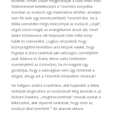
kezelték. Emiatt sokan megpróbálják a több millió éves
földtörténetet beleilleszteni a Teremtés könyvébe.
Azonban az evolúció egy materialista elmélet, amelybe
nem fér bele egy természetfeletti Teremtő léte. Ha a
Biblia üzenetébe mégis beleszórjuk az evolúció „sóját”,
végső soron magát az evangéliumot ássuk alá, mivel
Ádám bűnbeesése elé helyezünk több millió évnyi
halált és szenvedést. Logikus részünkről, hogy
bizonyságtétel keretében arra kérjünk valakit, hogy
fogadja el Jézus tanítását (aki valóságos személyként
utalt Ádámra és Évára, illetve valós történelmi
eseményként az özönvízre), ha mi magunk úgy
gondoljuk, hogy a valóságban nem úgy történtek a
dolgok, ahogy azt a Teremtés könyvében olvassuk?
Ne hallgass azokra a tanítókra, akik hajlandók a Biblia
tanítását kiegészíteni az evolúcióval! Még ateisták is, pl.
Richard Dawkins, „megtévesztettnek” nevezik azokat a
lelkészeket, akik olyasmit tanítanak, hogy Isten az
3
evolúció által teremtett.
Kit akarunk ekkora