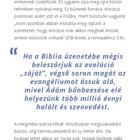
embernek születtünk. Ez ugyanis újra meg újra bűnös
tettekben nyilvánul meg. Ez bűneink forrása. Krisztus
pontosan azért jött el a Földre, mert bűnösök vagyunk:
„Isten azonban abban mutatta meg rajtunk a
szeretetét, hogy Krisztus már akkor meghalt értünk,
amikor bűnösök voltunk” (Pál levele a rómaiakhoz 5:8).
Ha a Biblia üzenetébe mégis
beleszórjuk az evolúció
„sóját”, végső soron magát az
evangéliumot ássuk alá,
mivel Ádám bűnbeesése elé
helyezünk több millió évnyi
halált és szenvedést.
A megoldás kulcsa tehát: Krisztusban megszabadulni
bűnös, régi természetünktől és új életet élni. De
hogyan lehet akkor az, hogy sok, magát hívőnek valló