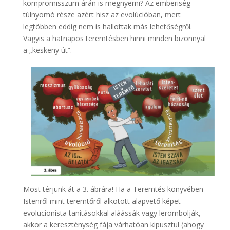
kompromisszum árán is megnyerni? Az emberiség
túlnyomó része azért hisz az evolúcióban, mert
legtöbben eddig nem is hallottak más lehetőségről.
Vagyis a hatnapos teremtésben hinni minden bizonnyal
a „keskeny út”.
Most térjünk át a 3. ábrára! Ha a Teremtés könyvében
Istenről mint teremtőről alkotott alapvető képet
evolucionista tanításokkal aláássák vagy lerombolják,
akkor a kereszténység fája várhatóan kipusztul (ahogy