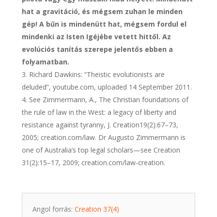
hat a gravitáció, és mégsem zuhan le minden
gép! A bűn is mindenütt hat, mégsem fordul el
mindenki az Isten Igéjébe vetett hittől. Az
evolúciós tanítás szerepe jelentős ebben a
folyamatban.
Richard Dawkins: “Theistic evolutionists are
deluded”, youtube.com, uploaded 14 September 2011.
See Zimmermann, A., The Christian foundations of
the rule of law in the West: a legacy of liberty and
resistance against tyranny, J. Creation19(2):67–73,
2005; creation.com/law. Dr Augusto Zimmermann is
one of Australia’s top legal scholars—see Creation
31(2):15–17, 2009; creation.com/law-creation.
Angol forrás:
Creation 37(4)