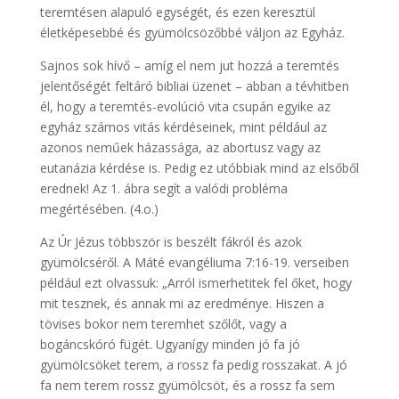
teremtésen alapuló egységét, és ezen keresztül
életképesebbé és gyümölcsözőbbé váljon az Egyház.
Sajnos sok hívő – amíg el nem jut hozzá a teremtés
jelentőségét feltáró bibliai üzenet – abban a tévhitben
él, hogy a teremtés-evolúció vita csupán egyike az
egyház számos vitás kérdéseinek, mint például az
azonos neműek házassága, az abortusz vagy az
eutanázia kérdése is. Pedig ez utóbbiak mind az elsőből
erednek! Az 1. ábra segít a valódi probléma
megértésében. (4.o.)
Az Úr Jézus többször is beszélt fákról és azok
gyümölcséről. A Máté evangéliuma 7:16-19. verseiben
például ezt olvassuk: „Arról ismerhetitek fel őket, hogy
mit tesznek, és annak mi az eredménye. Hiszen a
tövises bokor nem teremhet szőlőt, vagy a
bogáncskóró fügét. Ugyanígy minden jó fa jó
gyümölcsöket terem, a rossz fa pedig rosszakat. A jó
fa nem terem rossz gyümölcsöt, és a rossz fa sem