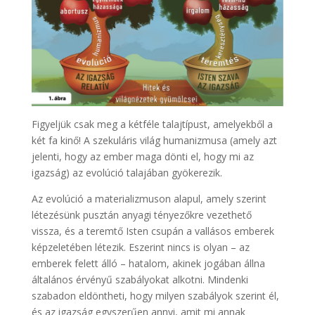
Figyeljük csak meg a kétféle talajtípust, amelyekből a
két fa kinő! A szekuláris világ humanizmusa (amely azt
jelenti, hogy az ember maga dönti el, hogy mi az
igazság) az evolúció talajában gyökerezik.
Az evolúció a materializmuson alapul, amely szerint
létezésünk pusztán anyagi tényezőkre vezethető
vissza, és a teremtő Isten csupán a vallásos emberek
képzeletében létezik. Eszerint nincs is olyan – az
emberek felett álló – hatalom, akinek jogában állna
általános érvényű szabályokat alkotni. Mindenki
szabadon eldöntheti, hogy milyen szabályok szerint él,
és az igazság egyszerűen annyi, amit mi annak