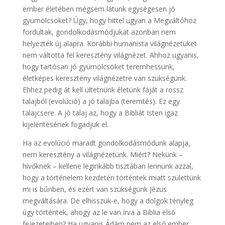
ember életében mégsem látunk egységesen jó
gyümölcsöket? Úgy, hogy hittel ugyan a Megváltóhoz
fordultak, gondolkodásmódjukat azonban nem
helyezték új alapra. Korábbi humanista világnézetüket
nem váltotta fel keresztény világnézet. Ahhoz ugyanis,
hogy tartósan jó gyümölcsöket teremhessünk,
életképes keresztény világnézetre van szükségünk.
Ehhez pedig át kell ültetnünk életünk fáját a rossz
talajból (evolúció) a jó talajba (teremtés). Ez egy
talajcsere. A jó talaj az, hogy a Bibliát Isten igaz
kijelentésének fogadjuk el.
Ha az evolúció maradt gondolkodásmódunk alapja,
nem keresztény a világnézetünk. Miért? Nekünk –
hívőknek – kellene leginkább tisztában lennünk azzal,
hogy a történelem kezdetén történtek miatt születtünk
mi is bűnben, és ezért van szükségünk Jézus
megváltására. De elhisszük-e, hogy a dolgok tényleg
úgy történtek, ahogy az le van írva a Biblia első
fejezeteiben? Ha ugyanis Ádám nem az első ember,