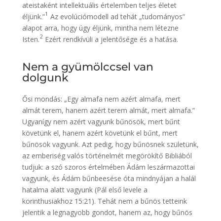
ateistaként intellektuális értelemben teljes életet
1
éljünk.”
Az evolúciómodell ad tehát „tudományos”
alapot arra, hogy úgy éljünk, mintha nem létezne
2
Isten.
Ezért rendkívüli a jelentősége és a hatása.
Nem a gyümölccsel van
dolgunk
Ősi mondás: „Egy almafa nem azért almafa, mert
almát terem, hanem azért terem almát, mert almafa.”
Ugyanígy nem azért vagyunk bűnösök, mert bűnt
követünk el, hanem azért követünk el bűnt, mert
bűnösök vagyunk. Azt pedig, hogy bűnösnek születünk,
az emberiség valós történelmét megörökítő Bibliából
tudjuk: a szó szoros értelmében Ádám leszármazottai
vagyunk, és Ádám bűnbeesése óta mindnyájan a halál
hatalma alatt vagyunk (Pál első levele a
korinthusiakhoz 15:21). Tehát nem a bűnös tetteink
jelentik a legnagyobb gondot, hanem az, hogy bűnös