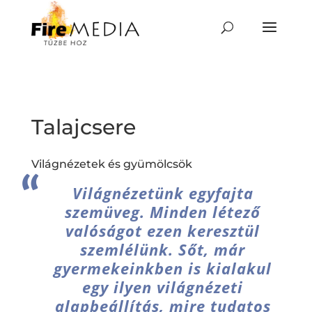
Skip
to
content
Talajcsere
Világnézetek és gyümölcsök
Világnézetünk egyfajta
szemüveg. Minden létező
valóságot ezen keresztül
szemlélünk. Sőt, már
gyermekeinkben is kialakul
egy ilyen világnézeti
alapbeállítás, mire tudatos