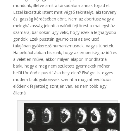
mondunk, illetve amit a társadalom annak fogad el.
Ezzel kiiktattuk Istent mint végső tekintélyt, aki törvény
és igazság kérdésében dönt. Nem az abortusz vagy a
melegházasság jelenti a valódi fejtörést a mai egyház
számára, bár sokan úgy vélik, hogy ezek a legnagyobb
gondok. Ezek pusztán gyümölcsei az evolúció
talajában gyökerező humanizmusnak, vagyis tünetek.
Ha például abban hiszünk, hogy az emberiség az idő és
a véletlen műve, akkor milyen alapon mondhatná
bárki, hogy a meg nem született gyermekek méhen
belül történő elpusztítása helytelen? Elvégre is, egyes
modern biológiakönyvek szerint a magzat evolúciós
elődeink fejlettségi szintjén van, és nem több egy
állatnál.