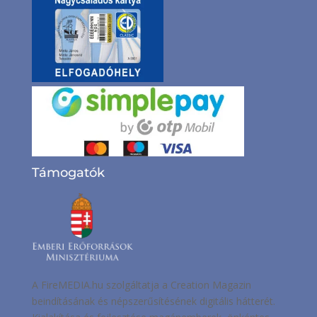
Támogatók
A FireMEDIA.hu szolgáltatja a Creation Magazin
beindításának és népszerűsítésének digitális hátterét.