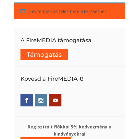
Egy termék se felelt meg a keresésnek.
A FireMEDIA támogatása
Támogatás
Kövesd a FireMEDIA-t!
Regisztrált fiókkal 5% kedvezmény a
kiadványokra!