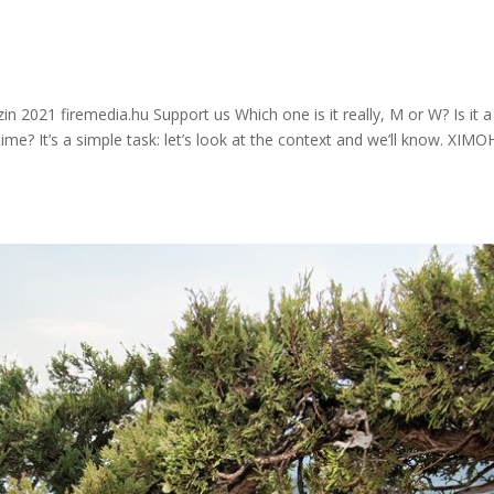
n 2021 firemedia.hu Support us Which one is it really, M or W? Is it a
ime? It’s a simple task: let’s look at the context and we’ll know. XIMO