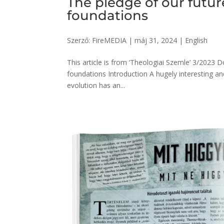
The pledge of our futur
foundations
Szerző:
FireMEDIA
|
máj 31, 2024
|
English
This article is from ‘Theologiai Szemle’ 3/2023 
foundations Introduction A hugely interesting and
evolution has an...