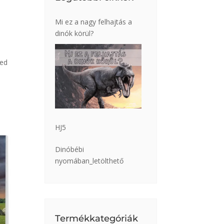
Mi ez a nagy felhajtás a
dinók körül?
ned
HJ5
Dinóbébi
nyomában_letölthető
Termékkategóriák