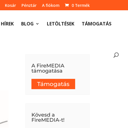
Kosár
Pénztár
A fiókom
0 Termék
HÍREK
BLOG
LETÖLTÉSEK
TÁMOGATÁS
A FireMEDIA
támogatása
Támogatás
Kövesd a
FireMEDIA-t!