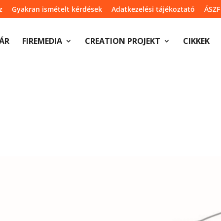
z
Gyakran ismételt kérdések
Adatkezelési tájékoztató
ÁSZF
ÁR
FIREMEDIA
CREATION PROJEKT
CIKKEK