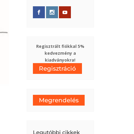
Regisztrált fiókkal 5%
kedvezmény a
kiadványokra!
Regisztráció
Megrendelés
Legutóbbi cikkek