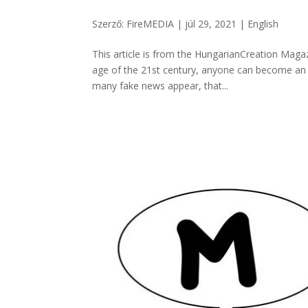
Szerző:
FireMEDIA
|
júl 29, 2021
|
English
This article is from the HungarianCreation Magaz
age of the 21st century, anyone can become an 
many fake news appear, that...