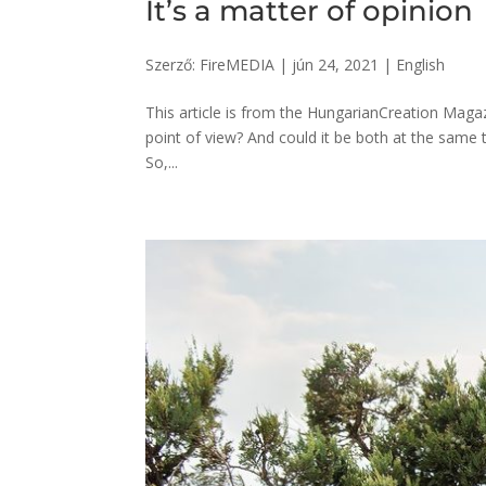
It’s a matter of opinion
Szerző:
FireMEDIA
|
jún 24, 2021
|
English
This article is from the HungarianCreation Magazi
point of view? And could it be both at the same t
So,...