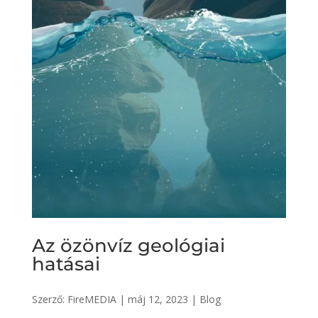
Az özönvíz geológiai
hatásai
Szerző:
FireMEDIA
|
máj 12, 2023
|
Blog