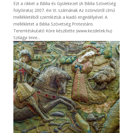
Ezt a cikket a Biblia és Gyülekezet (A Biblia Szövetség
folyóirata) 2007. évi III. számának Az özönvízről című
mellékletéből szemléztük a kiadó engedélyével. A
mellékletet a Biblia Szövetség Protestáns
Teremtéskutató Köre készítette (www.kezdetek.hu)
Szilágyi Imre...