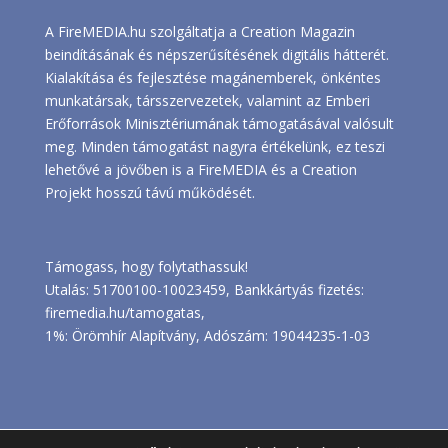
A FireMEDIA.hu szolgáltatja a Creation Magazin
beindításának és népszerűsítésének digitális hátterét.
Kialakítása és fejlesztése magánemberek, önkéntes
munkatársak, társszervezetek, valamint az Emberi
Erőforrások Minisztériumának támogatásával valósult
meg. Minden támogatást nagyra értékelünk, ez teszi
lehetővé a jövőben is a FireMEDIA és a Creation
Projekt hosszú távú működését.
Támogass, hogy folytathassuk!
Utalás: 51700100-10023459, Bankkártyás fizetés:
firemedia.hu/tamogatas
,
1%: Örömhír Alapítvány, Adószám: 19044235-1-03