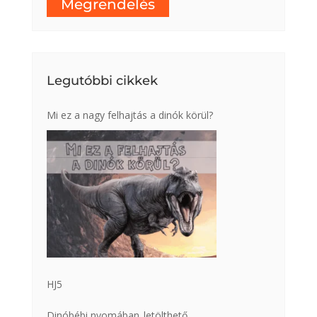
Megrendelés
Legutóbbi cikkek
Mi ez a nagy felhajtás a dinók körül?
HJ5
Dinóbébi nyomában_letölthető