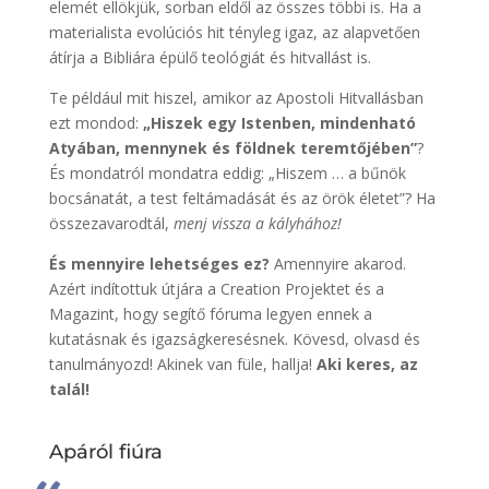
elemét ellökjük, sorban eldől az összes többi is. Ha a
materialista evolúciós hit tényleg igaz, az alapvetően
átírja a Bibliára épülő teológiát és hitvallást is.
Te például mit hiszel, amikor az Apostoli Hitvallásban
ezt mondod:
„Hiszek egy Istenben, mindenható
Atyában, mennynek és földnek teremtőjében”
?
És mondatról mondatra eddig: „Hiszem … a bűnök
bocsánatát, a test feltámadását és az örök életet”? Ha
összezavarodtál,
menj vissza a kályhához!
És mennyire lehetséges ez?
Amennyire akarod.
Azért indítottuk útjára a Creation Projektet és a
Magazint, hogy segítő fóruma legyen ennek a
kutatásnak és igazságkeresésnek. Kövesd, olvasd és
tanulmányozd! Akinek van füle, hallja!
Aki keres, az
talál!
Apáról fiúra