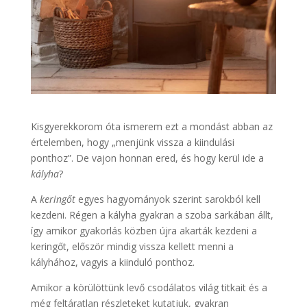
Kisgyerekkorom óta ismerem ezt a mondást abban az
értelemben, hogy „menjünk vissza a kiindulási
ponthoz”. De vajon honnan ered, és hogy kerül ide a
kályha
?
A
keringőt
egyes hagyományok szerint sarokból kell
kezdeni. Régen a kályha gyakran a szoba sarkában állt,
így amikor gyakorlás közben újra akarták kezdeni a
keringőt, először mindig vissza kellett menni a
kályhához, vagyis a kiinduló ponthoz.
Amikor a körülöttünk levő csodálatos világ titkait és a
még feltáratlan részleteket kutatjuk, gyakran