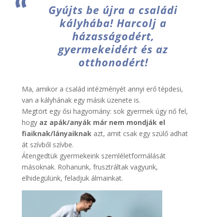
Gyújts be újra a családi
kályhába! Harcolj a
házasságodért,
gyermekeidért és az
otthonodért!
Ma, amikor a család intézményét annyi erő tépdesi,
van a kályhának egy másik üzenete is.
Megtört egy ősi hagyomány: sok gyermek úgy nő fel,
hogy
az apák/anyák már nem mondják el
fiaiknak/lányaiknak
azt, amit csak egy szülő adhat
át szívből szívbe.
Átengedtük gyermekeink szemléletformálását
másoknak. Rohanunk, frusztráltak vagyunk,
elhidegülünk, feladjuk álmainkat.