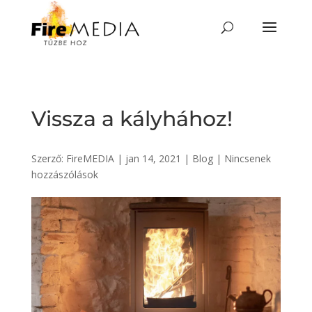
Skip
to
content
Vissza a kályhához!
Szerző:
FireMEDIA
|
jan 14, 2021
|
Blog
|
Nincsenek
hozzászólások