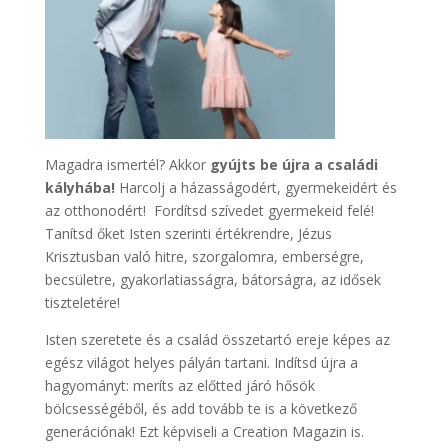
Magadra ismertél? Akkor
gyújts be újra a családi
kályhába!
Harcolj a házasságodért, gyermekeidért és
az otthonodért! Fordítsd szívedet gyermekeid felé!
Tanítsd őket Isten szerinti értékrendre, Jézus
Krisztusban való hitre, szorgalomra, emberségre,
becsületre, gyakorlatiasságra, bátorságra, az idősek
tiszteletére!
Isten szeretete és a család összetartó ereje képes az
egész világot helyes pályán tartani. Indítsd újra a
hagyományt: meríts az előtted járó hősök
bölcsességéből, és add tovább te is a következő
generációnak! Ezt képviseli a Creation Magazin is.