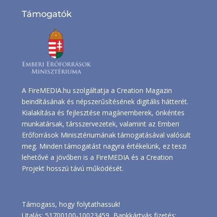
Támogatók
A FireMEDIA.hu szolgáltatja a Creation Magazin
beindításának és népszerűsítésének digitális hátterét.
Kialakítása és fejlesztése magánemberek, önkéntes
munkatársak, társszervezetek, valamint az Emberi
Erőforrások Minisztériumának támogatásával valósult
meg. Minden támogatást nagyra értékelünk, ez teszi
lehetővé a jövőben is a FireMEDIA és a Creation
Projekt hosszú távú működését.
Támogass, hogy folytathassuk!
Utalás: 51700100-10023459, Bankkártyás fizetés: