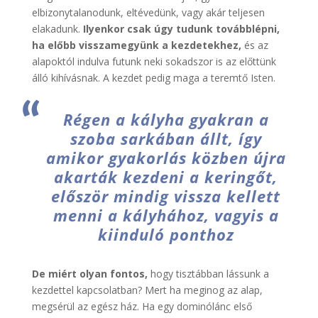
elbizonytalanodunk, eltévedünk, vagy akár teljesen
elakadunk.
Ilyenkor csak úgy tudunk továbblépni,
ha előbb visszamegyünk a kezdetekhez,
és az
alapoktól indulva futunk neki sokadszor is az előttünk
álló kihívásnak. A kezdet pedig maga a teremtő Isten.
Régen a kályha gyakran a
szoba sarkában állt, így
amikor gyakorlás közben újra
akarták kezdeni a keringőt,
először mindig vissza kellett
menni a kályhához, vagyis a
kiinduló ponthoz
De miért olyan fontos,
hogy tisztábban lássunk a
kezdettel kapcsolatban? Mert ha meginog az alap,
megsérül az egész ház. Ha egy dominólánc első