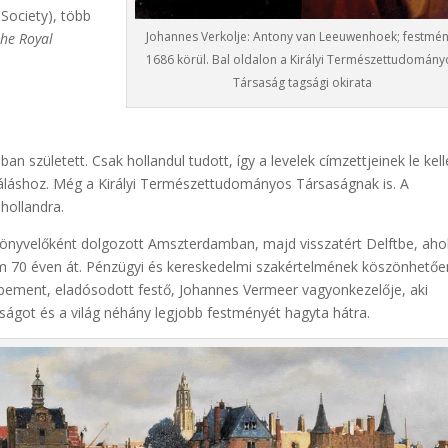
 Society), több
Johannes Verkolje: Antony van Leeuwenhoek; festmén
the Royal
1686 körül. Bal oldalon a Királyi Természettudomány
Társaság tagsági okirata
 született. Csak hollandul tudott, így a levelek címzettjeinek le kell
áláshoz. Még a Királyi Természettudományos Társaságnak is. A
 hollandra.
könyvelőként dolgozott Amszterdamban, majd visszatért Delftbe, aho
aknem 70 éven át. Pénzügyi és kereskedelmi szakértelmének köszönhetőe
ődbement, eladósodott festő, Johannes Vermeer vagyonkezelője, aki
ságot és a világ néhány legjobb festményét hagyta hátra.