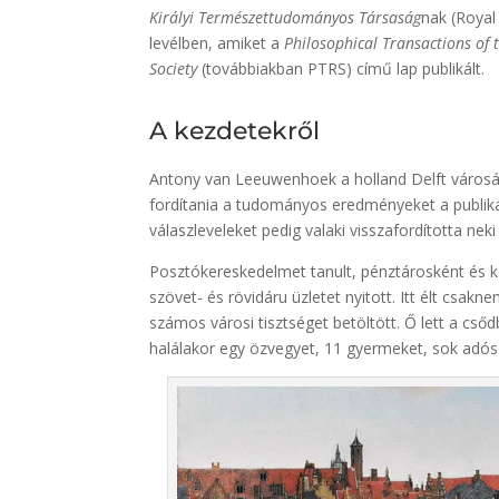
Királyi Természettudományos Társaság
nak (Royal
levélben, amiket a
Philosophical Transactions of 
Society
(továbbiakban PTRS) című lap publikált.
A kezdetekről
Antony van Leeuwenhoek a holland Delft városában
fordítania a tudományos eredményeket a publik
válaszleveleket pedig valaki visszafordította neki
Posztókereskedelmet tanult, pénztárosként és 
szövet- és rövidáru üzletet nyitott. Itt élt cs
számos városi tisztséget betöltött. Ő lett a cs
halálakor egy özvegyet, 11 gyermeket, sok adós