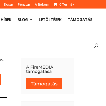
Kosár
Pénztár
A fiókom
0 Termék
HÍREK
BLOG
LETÖLTÉSEK
TÁMOGATÁS
eg.
A FireMEDIA
támogatása
Támogatás