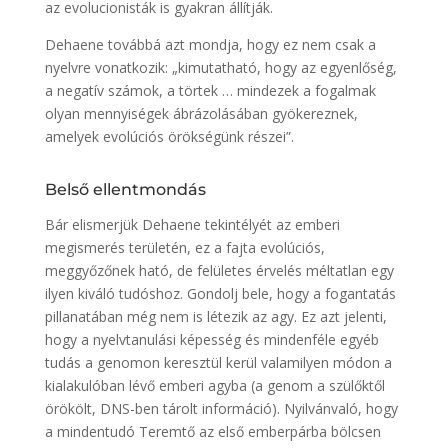
az evolucionisták is gyakran állítják.
Dehaene továbbá azt mondja, hogy ez nem csak a
nyelvre vonatkozik: „kimutatható, hogy az egyenlőség,
a negatív számok, a törtek … mindezek a fogalmak
olyan mennyiségek ábrázolásában gyökereznek,
amelyek evolúciós örökségünk részei”.
Belső ellentmondás
Bár elismerjük Dehaene tekintélyét az emberi
megismerés területén, ez a fajta evolúciós,
meggyőzőnek ható, de felületes érvelés méltatlan egy
ilyen kiváló tudóshoz. Gondolj bele, hogy a fogantatás
pillanatában még nem is létezik az agy. Ez azt jelenti,
hogy a nyelvtanulási képesség és mindenféle egyéb
tudás a genomon keresztül kerül valamilyen módon a
kialakulóban lévő emberi agyba (a genom a szülőktől
örökölt, DNS-ben tárolt információ). Nyilvánvaló, hogy
a mindentudó Teremtő az első emberpárba bölcsen