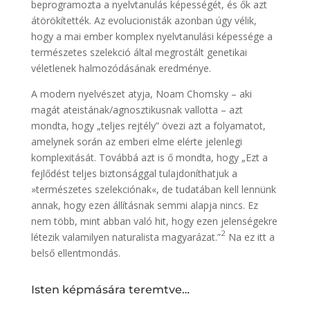
beprogramozta a nyelvtanulás képességét, és ők azt
átörökítették. Az evolucionisták azonban úgy vélik,
hogy a mai ember komplex nyelvtanulási képessége a
természetes szelekció által megrostált genetikai
véletlenek halmozódásának eredménye.
A modern nyelvészet atyja, Noam Chomsky – aki
magát ateistának/agnosztikusnak vallotta – azt
mondta, hogy „teljes rejtély” övezi azt a folyamatot,
amelynek során az emberi elme elérte jelenlegi
komplexitását. Továbbá azt is ő mondta, hogy „Ezt a
fejlődést teljes biztonsággal tulajdoníthatjuk a
»természetes szelekciónak«, de tudatában kell lennünk
annak, hogy ezen állításnak semmi alapja nincs. Ez
nem több, mint abban való hit, hogy ezen jelenségekre
2
létezik valamilyen naturalista magyarázat.”
Na ez itt a
belső ellentmondás.
Isten képmására teremtve…