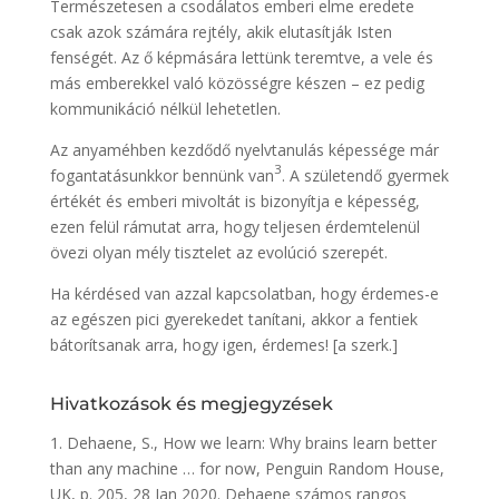
Természetesen a csodálatos emberi elme eredete
csak azok számára rejtély, akik elutasítják Isten
fenségét. Az ő képmására lettünk teremtve, a vele és
más emberekkel való közösségre készen – ez pedig
kommunikáció nélkül lehetetlen.
Az anyaméhben kezdődő nyelvtanulás képessége már
3
fogantatásunkkor bennünk van
. A születendő gyermek
értékét és emberi mivoltát is bizonyítja e képesség,
ezen felül rámutat arra, hogy teljesen érdemtelenül
övezi olyan mély tisztelet az evolúció szerepét.
Ha kérdésed van azzal kapcsolatban, hogy érdemes-e
az egészen pici gyerekedet tanítani, akkor a fentiek
bátorítsanak arra, hogy igen, érdemes! [a szerk.]
Hivatkozások és megjegyzések
1. Dehaene, S., How we learn: Why brains learn better
than any machine … for now, Penguin Random House,
UK, p. 205, 28 Jan 2020. Dehaene számos rangos