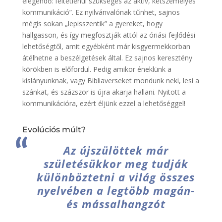
elegendő: feltétlenül szükséges az aktív, kétszemélyes
kommunikáció”. Ez nyilvánvalónak tűnhet, sajnos
mégis sokan „lepisszentik” a gyereket, hogy
hallgasson, és így megfosztják attól az óriási fejlődési
lehetőségtől, amit egyébként már kisgyermekkorban
átélhetne a beszélgetések által. Ez sajnos keresztény
körökben is előfordul. Pedig amikor éneklünk a
kislányunknak, vagy Bibliaverseket mondunk neki, lesi a
szánkat, és százszor is újra akarja hallani. Nyitott a
kommunikációra, ezért éljünk ezzel a lehetőséggel!
Evolúciós múlt?
Az újszülöttek már
születésükkor meg tudják
különböztetni a világ összes
nyelvében a legtöbb magán-
és mássalhangzót