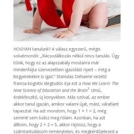
HOGYAN tanulunk? A válasz egyszerű, mégis
sokatmondó: „Rácsodálkozás nélkül nincs tanulás. Úgy
tűnik, hogy ez az alapszabály mostanra már
mindenfajta szervezetben igazolást nyert – még a
kisgyerekekre is igaz.” Stanislas Dehaene vezető
francia kognitív idegtudós írja ezt a
How We Learn: The
1
New Science of Education and the Brain
című,
érdekfeszítő, új könyvében. Más szóval, az ember
akkor tanul igazán, amikor valami újat, mást, váratlant
tapasztal. Ha azt mondom, hogy 1 + 1 = 2, még
semmit sem tudsz meg rólam. Azonban, ha azt
állítom, hogy 2 + 2 = 5, akkor rájössz, hogy a
számtantudásom reménytelen, és megkérdőjelezed a