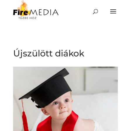
Skip
to
content
Újszülött diákok