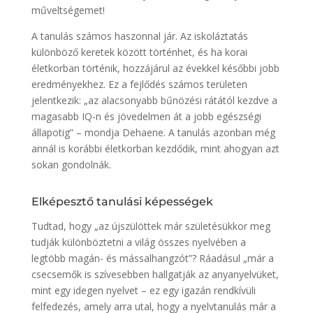
műveltségemet!
A tanulás számos haszonnal jár. Az iskoláztatás
különböző keretek között történhet, és ha korai
életkorban történik, hozzájárul az évekkel későbbi jobb
eredményekhez. Ez a fejlődés számos területen
jelentkezik: „az alacsonyabb bűnözési rátától kezdve a
magasabb IQ-n és jövedelmen át a jobb egészségi
állapotig” – mondja Dehaene. A tanulás azonban még
annál is korábbi életkorban kezdődik, mint ahogyan azt
sokan gondolnák.
Elképesztő tanulási képességek
Tudtad, hogy „az újszülöttek már születésükkor meg
tudják különböztetni a világ összes nyelvében a
legtöbb magán- és mássalhangzót”? Ráadásul „már a
csecsemők is szívesebben hallgatják az anyanyelvüket,
mint egy idegen nyelvet – ez egy igazán rendkívüli
felfedezés, amely arra utal, hogy a nyelvtanulás már a