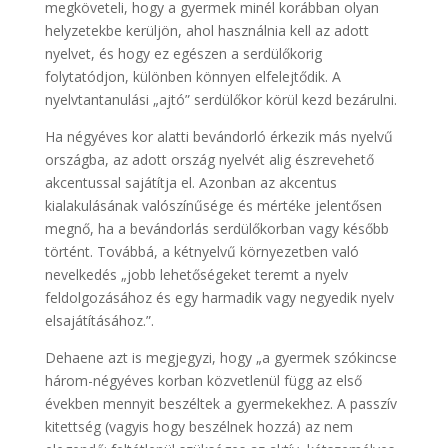
megköveteli, hogy a gyermek minél korábban olyan
helyzetekbe kerüljön, ahol használnia kell az adott
nyelvet, és hogy ez egészen a serdülőkorig
folytatódjon, különben könnyen elfelejtődik. A
nyelvtantanulási „ajtó” serdülőkor körül kezd bezárulni.
Ha négyéves kor alatti bevándorló érkezik más nyelvű
országba, az adott ország nyelvét alig észrevehető
akcentussal sajátítja el. Azonban az akcentus
kialakulásának valószínűsége és mértéke jelentősen
megnő, ha a bevándorlás serdülőkorban vagy később
történt. Továbbá, a kétnyelvű környezetben való
nevelkedés „jobb lehetőségeket teremt a nyelv
feldolgozásához és egy harmadik vagy negyedik nyelv
elsajátításához.”.
Dehaene azt is megjegyzi, hogy „a gyermek szókincse
három-négyéves korban közvetlenül függ az első
években mennyit beszéltek a gyermekekhez. A passzív
kitettség (vagyis hogy beszélnek hozzá) az nem