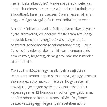
méhen belül elkezdődik”. Minden baba egy „pelenkás
Sherlock Holmes” – nem tiszta lappal indul (tabula rasa
állapotban), hanem a csecsemő agya készen áll arra,
hogy a világot vizsgálja és interakcióba lépjen vele.
A naponkénti esti mesék erősítik a gyermekek agyának
nyelvi áramköreit, és lehetővé teszik számukra, hogy
nagyobb korukban „megértsék a szövegeket, és
összetett gondolatokat fogalmazzanak meg”. Egy 2
éves kislány édesapjaként ez kihívás számomra, és
arra késztet, hogy tegyek meg érte már most minden
tőlem telhetőt.
Továbbá, miközben egy másik nyelv elsajátítása
felnőttként semmiképpen sem könnyű, a kisgyermekek
számára ez automatikus – feltéve, hogy beszélnek
hozzájuk. Egy idegen nyelv hangjainak elsajátítási
képessége már 12 hónaposan sokkal gyengébb, mint
néhány hónapos korban. A hosszútávú folyékony
beszédkészség egy idegen nyelv esetében azt is