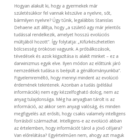
Hogyan alakult ki, hogy a gyermekek már
születésükkor fel vannak készülve a nyelvre, sőt,
bármilyen nyelvre? Úgy tűnik, legalábbis Stanislas
Dehaene azt állítja, hogy „a születő agy már jelentős
tudással rendelkezik, amelyet hosszú evolúciós
múltjából hozott”. Így folytatja: „Kifürkészhetetlen
bölcsesség örökösei vagyunk. A próbálkozások,
tévedések és azok kiigazítása is alakít minket – ez a
darwinizmus egyik elve. Ilyen módon az előttünk járó
nemzedékek tudása is beépült a génállományunkba”.
Figyelemreméltó, hogy mennyi mindent az evolúció
érdemének tekintenek. Azonban a tudás (például
információk) nem egy kézzelfogható dolog, nem az
anyag tulajdonsága. Még ha anyagban tárolt is az
információ, az akkor sem anyagi valóság, és minden
megfigyelés azt erősíti, hogy csakis valamely intelligens
forrásból származhat. Intelligens-e az evolúció abban
az értelemben, hogy információt tárol a jövő céljaira?
Van előrelátása? Egyértelműen nem, ahogy azt maguk