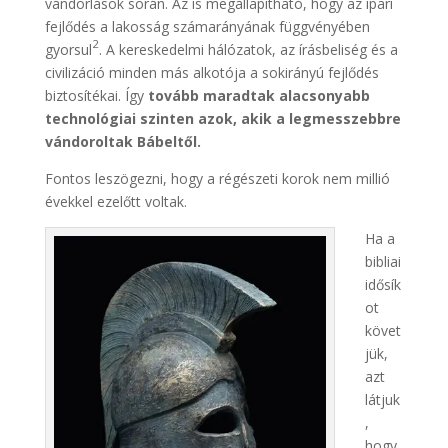
vándorlások során. Az is megállapítható, hogy az ipari
fejlődés a lakosság számarányának függvényében
2
gyorsul
. A kereskedelmi hálózatok, az írásbeliség és a
civilizáció minden más alkotója a sokirányú fejlődés
biztosítékai. Így
tovább maradtak alacsonyabb
technológiai szinten azok, akik a legmesszebbre
vándoroltak Bábeltől.
Fontos leszögezni, hogy a régészeti korok nem millió
évekkel ezelőtt voltak.
Ha a
bibliai
idősík
ot
követ
jük,
azt
látjuk
,
hogy