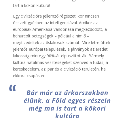
tart a kőkori kultúra!
Egy civilizációra jellemző régészeti kor nincsen
összefüggésben az intelligenciával. Amikor az
európaiak Amerikába vándorlása megkezdődött, a
behurcolt betegségek – például a himlő –
megtizedelték az őslakosok számát. Mire létrejöttek
jelentős európai települések, a járványok az eredeti
lakosság mintegy 90%-át elpusztították. Bármely
kultúra hatalmas veszteségeket szenved a tudás, a
kereskedelem, az ipar és a civilizáció területén, ha
ekkora csapás éri.
Bár már az űrkorszakban
élünk, a Föld egyes részein
még ma is tart a kőkori
kultúra