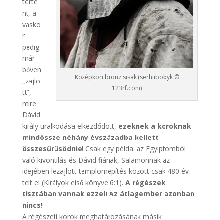
törté
nt, a
vasko
r
pedig
már
bőven
Középkori bronz sisak (serhiibobyk ©
„zajlo
123rf.com)
tt”,
mire
Dávid
király uralkodása elkezdődött,
ezeknek a koroknak
mindössze néhány évszázadba kellett
összesűrűsödnie
! Csak egy példa: az Egyiptomból
való kivonulás és Dávid fiának, Salamonnak az
idejében lezajlott templomépítés között csak 480 év
telt el (Királyok első könyve 6:1).
A régészek
tisztában vannak ezzel! Az átlagember azonban
nincs!
A régészeti korok meghatározásának másik