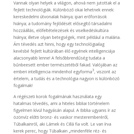
Vannak olyan helyek a világon, ahová nem jutottak el a
fejlett technológiák. Különböző okai lehetnek ennek:
kereskedelmi útvonalak hiánya; ipari erőforrások
hiánya; a tudomány fejlődését elősegítő társadalmi
hozzáállás, előfeltételezések és viselkedéskultúra
hiánya; illetve olyan betegségek, mint például a malária.
Ám tévedés azt hinni, hogy egy technológiailag
kevésbé fejlett kultúrában élő egyének intelligenciája
alacsonyabb lenne! A felsőbbrendűség tudata a
bűnbeesett ember természetéből fakad. Valójában az
3
emberi intelligencia mindenhol egyforma
, viszont az
értelem, a tudás és a technológia nagyon is különböző
fogalmak!
A régészeti korok fogalmának használata egy
hatalmas tévedés, ami a hiteles bibliai történelem
figyelmen kívül hagyásán alapul. A Biblia ugyanis ír az
özönvíz előtti bronz- és vaskor mesteremberéről,
Túbalkainról, aki Lámek és Cillá fia volt. Le van írva
kerek perec, hogy Túbalkain „mindenféle réz- és