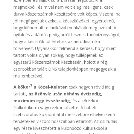
az ember évmilliók során, lassan fejlődött ki a
majmokból, és mivel nem volt elég intelligens, csak
durva kőszerszámok készítésére volt képes. Viszont, ha
jól megfigyeljük ezeket a kőeszközöket, egyértelmű,
hogy kifinomult technikával munkálták meg azokat. A
nyilak és a dárdák pedig arról tesznek tanúbizonyságot,
hogy a készítőik jól értették az aerodinamika
törvényeit. Ugyanakkor felmerül a kérdés, hogy miért
tartott volna olyan sokáig, hogy túllépjenek az
egyszerű kőszerszámok készítésén, holott a régi
csontokban talált DNS tulajdonképpen megegyezik a
mai emberével.
1
A kőkor
a Közel-Keleten
csak nagyon rövid ideig
tartott,
az özönvíz után néhány évtizedig,
maximum egy évszázadig
, és a kőrézkor
(kalkolitikum) vagy rézkor követte. A bábeli
szétszóratás központjától messzebbre elhelyezkedő
területeken viszont hosszabban eltartott. Az ősi tudás
egy része kiveszhetett a különböző kultúrákból a