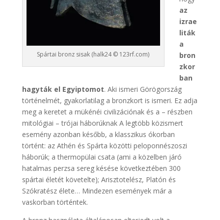
az
izrae
liták
a
Spártai bronz sisak (halk24 © 123rf.com)
bron
zkor
ban
hagyták el Egyiptomot
. Aki ismeri Görögország
történelmét, gyakorlatilag a bronzkort is ismeri. Ez adja
meg a keretet a mükénéi civilizációnak és a – részben
mitológiai – trójai háborúknak A legtöbb közismert
esemény azonban később, a klasszikus ókorban
történt: az Athén és Spárta közötti peloponnészoszi
háborúk; a thermopülai csata (ami a közelben járó
hatalmas perzsa sereg késése következtében 300
spártai életét követelte); Arisztotelész, Platón és
Szókratész élete… Mindezen események már a
vaskorban történtek.