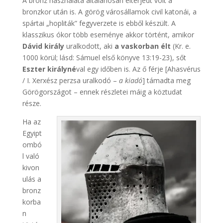
A bronz használata általánosan elterjedt volt a
bronzkor után is. A görög városállamok civil katonái, a
spártai „hopliták” fegyverzete is ebből készült. A
klasszikus ókor több eseménye akkor történt, amikor
Dávid király
uralkodott, aki
a vaskorban élt
(Kr. e.
1000 körül; lásd: Sámuel első könyve 13:19-23), sőt
Eszter királyné
val egy időben is. Az ő férje [Ahasvérus
/ I. Xerxész perzsa uralkodó –
a kiadó
] támadta meg
Görögországot – ennek részletei máig a köztudat
része.
Ha az
Egyipt
ombó
l való
kivon
ulás a
bronz
korba
n