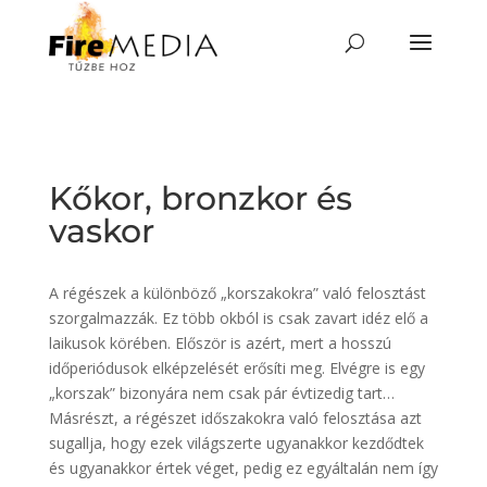
Skip
to
content
Kőkor, bronzkor és
vaskor
A régészek a különböző „korszakokra” való felosztást
szorgalmazzák. Ez több okból is csak zavart idéz elő a
laikusok körében. Először is azért, mert a hosszú
időperiódusok elképzelését erősíti meg. Elvégre is egy
„korszak” bizonyára nem csak pár évtizedig tart…
Másrészt, a régészet időszakokra való felosztása azt
sugallja, hogy ezek világszerte ugyanakkor kezdődtek
és ugyanakkor értek véget, pedig ez egyáltalán nem így