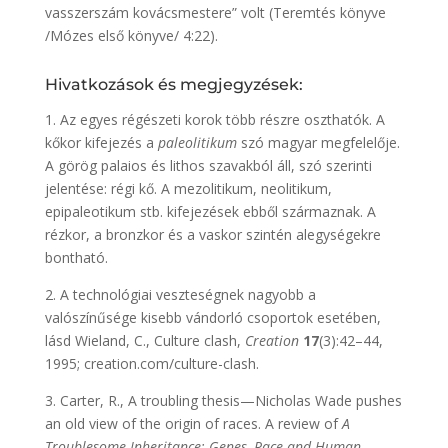
vasszerszám kovácsmestere” volt (Teremtés könyve
/Mózes első könyve/ 4:22).
Hivatkozások és megjegyzések:
1. Az egyes régészeti korok több részre oszthatók. A
kőkor kifejezés a
paleolitikum
szó magyar megfelelője.
A görög palaios és lithos szavakból áll, szó szerinti
jelentése: régi kő. A mezolitikum, neolitikum,
epipaleotikum stb. kifejezések ebből származnak. A
rézkor, a bronzkor és a vaskor szintén alegységekre
bontható.
2. A technológiai veszteségnek nagyobb a
valószínűsége kisebb vándorló csoportok esetében,
lásd Wieland, C., Culture clash,
Creation
17
(3):42–44,
1995; creation.com/culture-clash.
3. Carter, R., A troubling thesis—Nicholas Wade pushes
an old view of the origin of races. A review of
A
Troublesome Inheritance: Genes, Race and Human