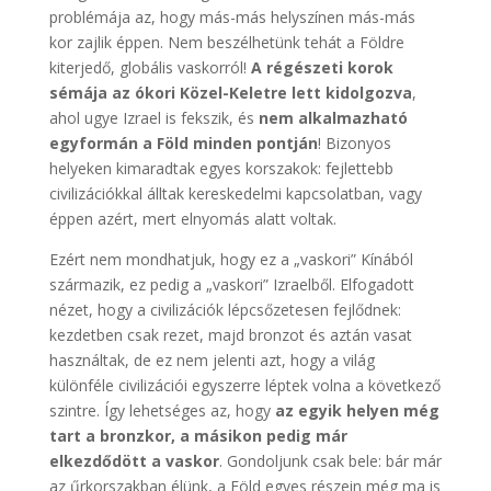
problémája az, hogy más-más helyszínen más-más
kor zajlik éppen. Nem beszélhetünk tehát a Földre
kiterjedő, globális vaskorról!
A régészeti korok
sémája az ókori Közel-Keletre lett kidolgozva
,
ahol ugye Izrael is fekszik, és
nem alkalmazható
egyformán a Föld minden pontján
! Bizonyos
helyeken kimaradtak egyes korszakok: fejlettebb
civilizációkkal álltak kereskedelmi kapcsolatban, vagy
éppen azért, mert elnyomás alatt voltak.
Ezért nem mondhatjuk, hogy ez a „vaskori” Kínából
származik, ez pedig a „vaskori” Izraelből. Elfogadott
nézet, hogy a civilizációk lépcsőzetesen fejlődnek:
kezdetben csak rezet, majd bronzot és aztán vasat
használtak, de ez nem jelenti azt, hogy a világ
különféle civilizációi egyszerre léptek volna a következő
szintre. Így lehetséges az, hogy
az egyik helyen még
tart a bronzkor, a másikon pedig már
elkezdődött a vaskor
. Gondoljunk csak bele: bár már
az űrkorszakban élünk, a Föld egyes részein még ma is