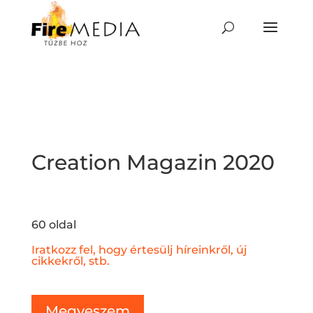
Skip
to
content
Creation Magazin 2020
60 oldal
Iratkozz fel, hogy értesülj híreinkről, új
cikkekről, stb.
Megveszem