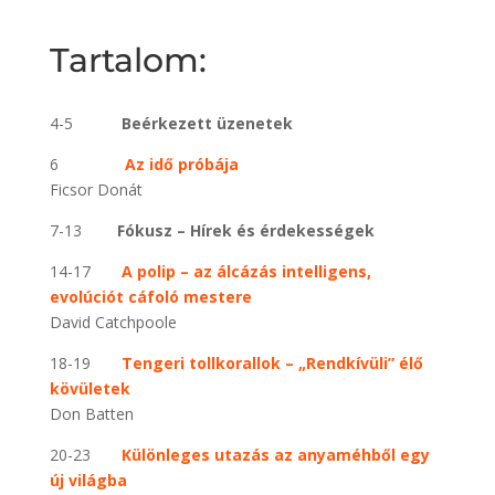
Tartalom:
4-5
Beérkezett üzenetek
6
Az idő próbája
Ficsor Donát
7-13
Fókusz – Hírek és érdekességek
14-17
A polip – az álcázás intelligens,
evolúciót cáfoló mestere
David Catchpoole
18-19
Tengeri tollkorallok – „Rendkívüli” élő
kövületek
Don Batten
20-23
Különleges utazás az anyaméhből egy
új világba