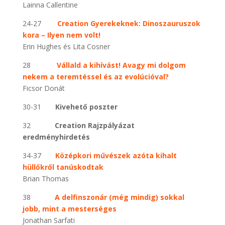
Lainna Callentine
24-27
Creation Gyerekeknek: Dinoszauruszok
kora – Ilyen nem volt!
Erin Hughes és Lita Cosner
28
Vállald a kihívást! Avagy mi dolgom
nekem a teremtéssel és az evolúcióval?
Ficsor Donát
30-31
Kivehető poszter
32
Creation Rajzpályázat
eredményhirdetés
34-37
Középkori művészek azóta kihalt
hüllőkről tanúskodtak
Brian Thomas
38
A delfinszonár (még mindig) sokkal
jobb, mint a mesterséges
Jonathan Sarfati