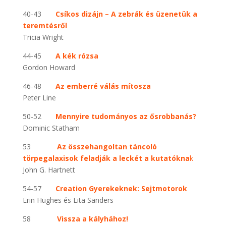
40-43
Csíkos dizájn – A zebrák és üzenetük a
teremtésről
Tricia Wright
44-45
A kék rózsa
Gordon Howard
46-48
Az emberré válás mítosza
Peter Line
50-52
Mennyire tudományos az ősrobbanás?
Dominic Statham
53
Az összehangoltan táncoló
törpegalaxisok feladják a leckét a kutatókna
k
John G. Hartnett
54-57
Creation Gyerekeknek: Sejtmotorok
Erin Hughes és Lita Sanders
58
Vissza a kályhához!