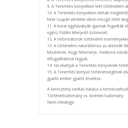
9. A Teremtés könyvében leírt történelem a
10. A Teremtés könyvében leírtak megkérdője
hitet csupán elméleti síkon mozgó hitté deg
11. A korai egyházatyák igaznak fogadták el
egész Földre kiterjedő özönvizet.
12. A reformátorok történelmi eseményekké
13. A történelmi naturalizmus az ateisták h
késztetnie, hogy felismerje, mekkora osto
elfogadhatóvá tegyük.
14. Ha elvetjük a Teremtés könyvének történ
15. A Teremtés könyve történetiségének elv
gyarló ember gyarló érvelése.
A keresztény tanítás hatása a természett
Történettudomány vs. kísérleti tudomány
Nem mindegy!