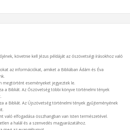
jének, követnie kell Jézus példáját az ószövetségi írásokhoz való
zokat az információkat, amiket a Bibliában Ádám és Éva
nk.
n megtörtént eseményeket jegyeztek le.
za a Bibliát. Az Ószövetség többi könyve történelmi tények
.
zza a Bibliát. Az Újszövetség történelmi tények gyűjteményének
t.
nt való elfogadása összhangban van Isten természetével.
etlen a halál és a szenvedés magyarázatához.
za meg az evangéliumot.