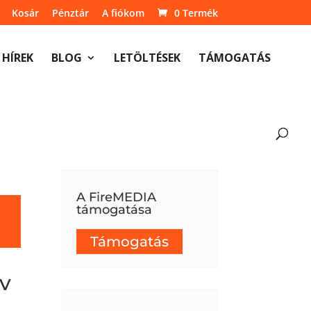
Kosár
Pénztár
A fiókom
0 Termék
HÍREK
BLOG
LETÖLTÉSEK
TÁMOGATÁS
A FireMEDIA
támogatása
Támogatás
yv