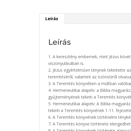
Leírás
Leírás
1. A keresztény embernek, mint Jézus követő
viszonyulásában is.
2. Jézus egyértelműen ténynek tekintette a
teremtéséről, valamint az özönvízről olvasu
3. A Teremtés könyvében a múltban valóba
4. Hermeneutikai alapelv: a Biblia magyaráz
gyűjteményének tekinti a Teremtés könyvét
5. Hermeneutikai alapelv: A Biblia magyará
tekinti a Teremtés könyvének 1-11. fejezetei
6. A Teremtés könyvének történelmi tényké
7. A Teremtés könyve története elengedhet
8. A Teremtés könyvének története alapoz