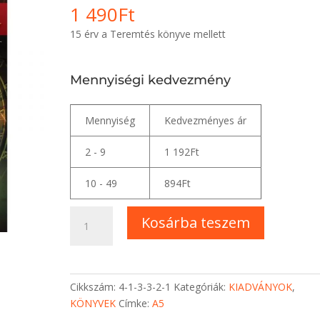
1 490
Ft
15 érv a Teremtés könyve mellett
Mennyiségi kedvezmény
Mennyiség
Kedvezményes ár
2 - 9
1 192
Ft
10 - 49
894
Ft
Hiteles
Kosárba teszem
történelemkönyv
mennyiség
Cikkszám:
4-1-3-3-2-1
Kategóriák:
KIADVÁNYOK
,
KÖNYVEK
Címke:
A5