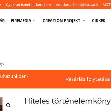
z
Gyakran ismételt kérdések
Adatkezelési tájékoztató
ÁSZF
ÁR
FIREMEDIA
CREATION PROJEKT
CIKKEK
nyv
ruházunkban?
Vásárlás folytatása
Hiteles történelemkön