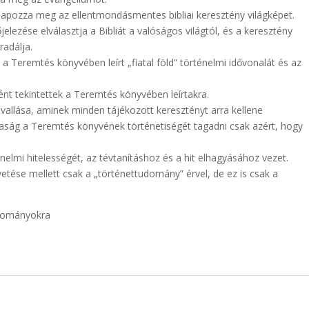
lapozza meg az ellentmondásmentes bibliai keresztény világképet.
lezése elválasztja a Bibliát a valóságos világtól, és a keresztény
radálja.
 a Teremtés könyvében leírt „fiatal föld” történelmi idővonalát és az
nt tekintettek a Teremtés könyvében leírtakra.
itvallása, aminek minden tájékozott keresztényt arra kellene
baság a Teremtés könyvének történetiségét tagadni csak azért, hogy
elmi hitelességét, az tévtanításhoz és a hit elhagyásához vezet.
etése mellett csak a „történettudomány” érvel, de ez is csak a
udományokra