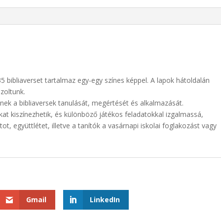
bibliaverset tartalmaz egy-egy színes képpel. A lapok hátoldalán
zoltunk.
nek a bibliaversek tanulását, megértését és alkalmazását.
at kiszínezhetik, és különböző játékos feladatokkal izgalmassá,
ot, együttlétet, illetve a tanítók a vasárnapi iskolai foglakozást vagy
Gmail
LinkedIn