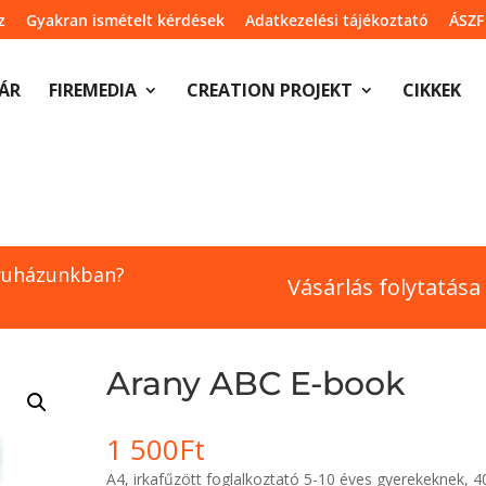
z
Gyakran ismételt kérdések
Adatkezelési tájékoztató
ÁSZF
ÁR
FIREMEDIA
CREATION PROJEKT
CIKKEK
ruházunkban?
Vásárlás folytatása
Arany ABC E-book
1 500
Ft
A4, irkafűzött foglalkoztató 5-10 éves gyerekeknek, 4