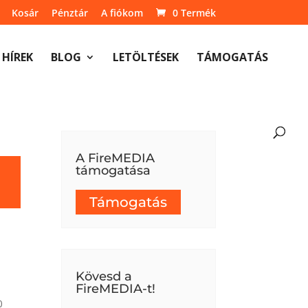
Kosár
Pénztár
A fiókom
0 Termék
HÍREK
BLOG
LETÖLTÉSEK
TÁMOGATÁS
A FireMEDIA
támogatása
Támogatás
Kövesd a
FireMEDIA-t!
0