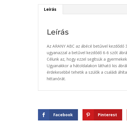
Leírás
Leírás
Az ARANY ABC az ábécé betűivel kezdődő 35 
ugyanazzal a betűvel kezdődő 6-6 szót ábrá
Célunk az, hogy ezzel segítsük a gyermekek
Ugyanakkor a hátoldalakon látható kis ábrák
érdekesebbé tehetik a szülők a családi áhítat
hittanórát.
Facebook
Pinterest