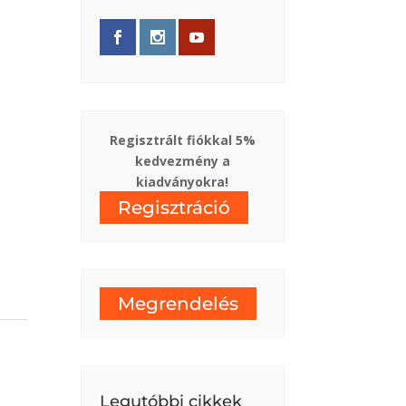
Regisztrált fiókkal 5%
kedvezmény a
kiadványokra!
Regisztráció
Megrendelés
Legutóbbi cikkek