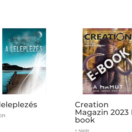
leleplezés
Creation
Magazin 2023 
0
Ft
book
1 500
Ft