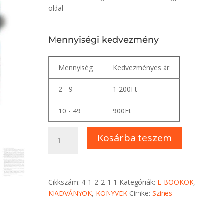
oldal
Mennyiségi kedvezmény
Mennyiség
Kedvezményes ár
2 - 9
1 200
Ft
10 - 49
900
Ft
Arany
Kosárba teszem
ABC
E-
book
mennyiség
Cikkszám:
4-1-2-2-1-1
Kategóriák:
E-BOOKOK
,
KIADVÁNYOK
,
KÖNYVEK
Címke:
Színes