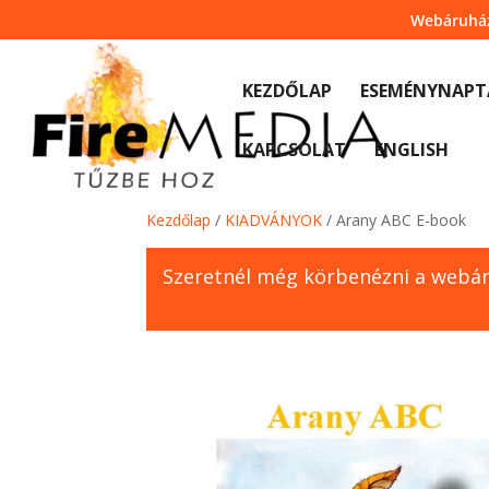
Skip
Webáruhá
to
content
KEZDŐLAP
ESEMÉNYNAPT
KAPCSOLAT
ENGLISH
Kezdőlap
/
KIADVÁNYOK
/ Arany ABC E-book
Szeretnél még körbenézni a webá