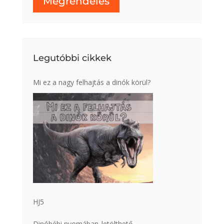
Megrendelés
Legutóbbi cikkek
Mi ez a nagy felhajtás a dinók körül?
HJ5
Dinóbébi nyomában_letölthető