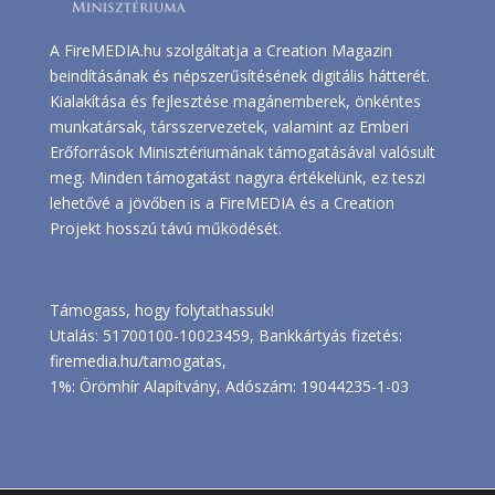
A FireMEDIA.hu szolgáltatja a Creation Magazin
beindításának és népszerűsítésének digitális hátterét.
Kialakítása és fejlesztése magánemberek, önkéntes
munkatársak, társszervezetek, valamint az Emberi
Erőforrások Minisztériumának támogatásával valósult
meg. Minden támogatást nagyra értékelünk, ez teszi
lehetővé a jövőben is a FireMEDIA és a Creation
Projekt hosszú távú működését.
Támogass, hogy folytathassuk!
Utalás: 51700100-10023459, Bankkártyás fizetés:
firemedia.hu/tamogatas
,
1%: Örömhír Alapítvány, Adószám: 19044235-1-03