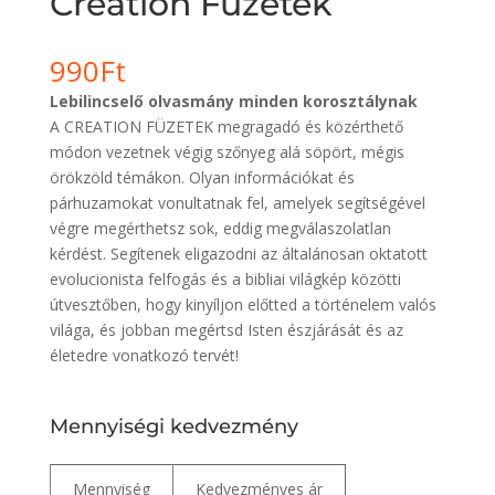
Creation Füzetek
990
Ft
Lebilincselő olvasmány minden korosztálynak
A CREATION FÜZETEK megragadó és közérthető
módon vezetnek végig szőnyeg alá söpört, mégis
örökzöld témákon. Olyan információkat és
párhuzamokat vonultatnak fel, amelyek segítségével
végre megérthetsz sok, eddig megválaszolatlan
kérdést. Segítenek eligazodni az általánosan oktatott
evolucionista felfogás és a bibliai világkép közötti
útvesztőben, hogy kinyíljon előtted a történelem valós
világa, és jobban megértsd Isten észjárását és az
életedre vonatkozó tervét!
Mennyiségi kedvezmény
Mennyiség
Kedvezményes ár