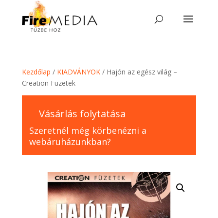
Skip
to
content
Kezdőlap
/
KIADVÁNYOK
/ Hajón az egész világ –
Creation Füzetek
Vásárlás folytatása
Szeretnél még körbenézni a
webáruházunkban?