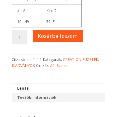
2 - 9
792
Ft
10 - 49
594
Ft
Hajón
Kosárba teszem
az
egész
világ
-
Cikkszám:
4-1-4-1
Kategóriák:
CREATION FÜZETEK
,
Creation
KIADVÁNYOK
Címkék:
A5
,
Színes
Füzetek
mennyiség
Leírás
További információk