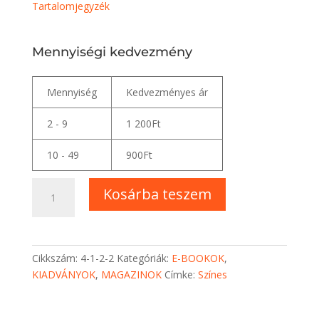
Tartalomjegyzék
Mennyiségi kedvezmény
Mennyiség
Kedvezményes ár
2 - 9
1 200
Ft
10 - 49
900
Ft
Creation
Kosárba teszem
Magazin
2022
E-
book
Cikkszám:
4-1-2-2
Kategóriák:
E-BOOKOK
,
mennyiség
KIADVÁNYOK
,
MAGAZINOK
Címke:
Színes