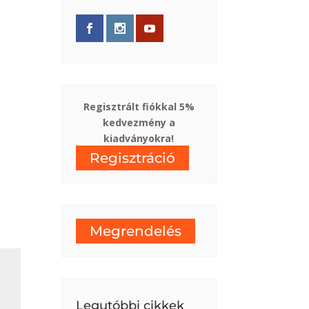
Regisztrált fiókkal 5%
kedvezmény a
kiadványokra!
Regisztráció
Megrendelés
Legutóbbi cikkek