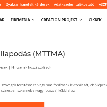
z
Gyakran ismételt kérdések
Adatkezelési tájékoztató
ÁSZF
ÁR
FIREMEDIA
CREATION PROJEKT
CIKKEK
gállapodás (MTTMA)
tések
|
Nincsenek hozzászólások
 szövegek fordítását és/vagy más fordítások lektorálását, első lépés
d színesben szkennelve (vagy fotózva) küldd el az