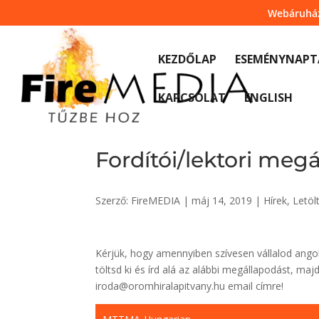
Skip
Webáruhá
to
content
KEZDŐLAP
ESEMÉNYNAPT
KAPCSOLAT
ENGLISH
Fordítói/lektori me
Szerző:
FireMEDIA
|
máj 14, 2019
|
Hírek
,
Letöl
Kérjük, hogy amennyiben szívesen vállalod angol
töltsd ki és írd alá az alábbi megállapodást, maj
iroda@oromhiralapitvany.hu email címre!