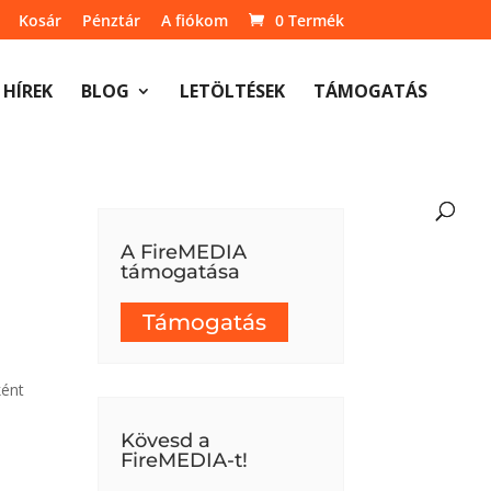
Kosár
Pénztár
A fiókom
0 Termék
HÍREK
BLOG
LETÖLTÉSEK
TÁMOGATÁS
A FireMEDIA
támogatása
Támogatás
ként
Kövesd a
FireMEDIA-t!