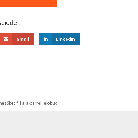
Gmail
LinkedIn
 mezőket
*
karakterrel jelöltük