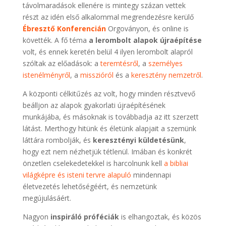
távolmaradások ellenére is mintegy százan vettek
részt az idén első alkalommal megrendezésre kerülő
Ébresztő Konferencián
Orgoványon, és online is
követték. A fő téma
a lerombolt alapok újraépítése
volt, és ennek keretén belül 4 ilyen lerombolt alapról
szóltak az előadások: a
teremtésről
, a
személyes
istenélményről
, a
misszióról
és a
keresztény nemzetről
.
A központi célkitűzés az volt, hogy minden résztvevő
beálljon az alapok gyakorlati újraépítésének
munkájába, és másoknak is továbbadja az itt szerzett
látást. Merthogy hitünk és életünk alapjait a szemünk
láttára rombolják, és
keresztényi küldetésünk
,
hogy ezt nem nézhetjük tétlenül. Imában és konkrét
önzetlen cselekedetekkel is harcolnunk kell
a bibliai
világképre és isteni tervre alapuló
mindennapi
életvezetés lehetőségéért, és nemzetünk
megújulásáért.
Nagyon
inspiráló próféciák
is elhangoztak, és közös