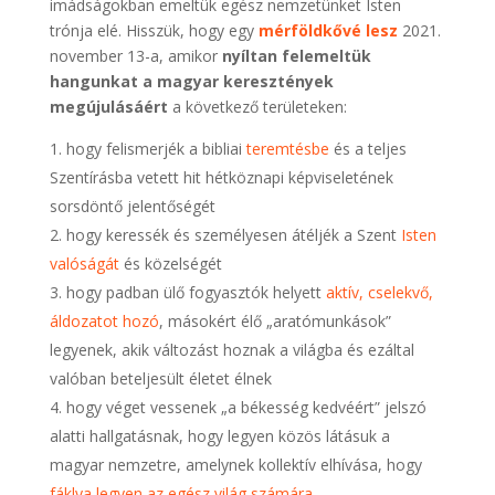
imádságokban emeltük egész nemzetünket Isten
trónja elé. Hisszük, hogy egy
mérföldkővé lesz
2021.
november 13-a, amikor
nyíltan felemeltük
hangunkat a magyar keresztények
megújulásáért
a következő területeken:
hogy felismerjék a bibliai
teremtésbe
és a teljes
Szentírásba vetett hit hétköznapi képviseletének
sorsdöntő jelentőségét
hogy keressék és személyesen átéljék a Szent
Isten
valóságát
és közelségét
hogy padban ülő fogyasztók helyett
aktív, cselekvő,
áldozatot hozó
, másokért élő „aratómunkások”
legyenek, akik változást hoznak a világba és ezáltal
valóban beteljesült életet élnek
hogy véget vessenek „a békesség kedvéért” jelszó
alatti hallgatásnak, hogy legyen közös látásuk a
magyar nemzetre, amelynek kollektív elhívása, hogy
fáklya legyen az egész világ számára
.