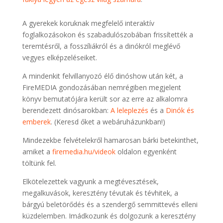
A gyerekek koruknak megfelelő interaktív
foglalkozásokon és szabadulószobában frissítették a
teremtésről, a fosszíliákról és a dinókról meglévő
vegyes elképzeléseiket.
A mindenkit felvillanyozó élő dinóshow után két, a
FireMEDIA gondozásában nemrégiben megjelent
könyv bemutatójára került sor az erre az alkalomra
berendezett dinósarokban:
A leleplezés
és a
Dinók és
emberek
. (Keresd őket a webáruházunkban!)
Mindezekbe felvételekről hamarosan bárki betekinthet,
amiket a
firemedia.hu/videok
oldalon egyenként
töltünk fel.
Elkötelezettek vagyunk a megtévesztések,
megalkuvások, keresztény tévutak és tévhitek, a
bárgyú beletörődés és a szendergő semmittevés elleni
küzdelemben. Imádkozunk és dolgozunk a keresztény