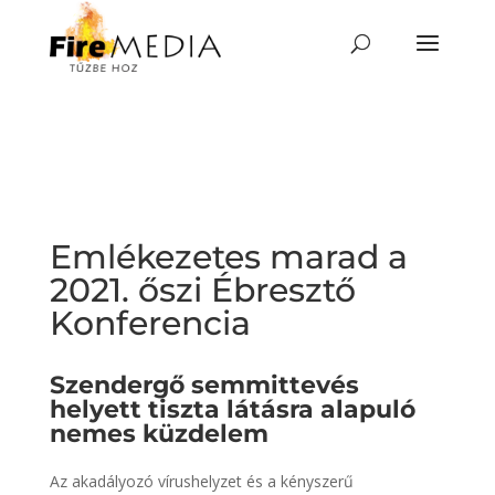
Skip
to
content
Emlékezetes marad a
2021. őszi Ébresztő
Konferencia
Szendergő semmittevés
helyett tiszta látásra alapuló
nemes küzdelem
Az akadályozó vírushelyzet és a kényszerű