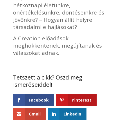
hétköznapi életünkre,
önértékelésünkre, döntéseinkre és
jövőnkre? – Hogyan állít helyre
társadalmi elhajlásokat?
A Creation előadások
meghökkentenek, megújítanak és
válaszokat adnak.
Facebook
Pinterest
Gmail
LinkedIn