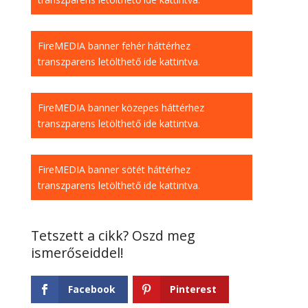
FireMEDIA banner fehér háttérhez
transzparens letölthető ide kattintva.
FireMEDIA banner közepes háttérhez
transzparens letölthető ide kattintva.
FireMEDIA banner sötét háttérhez
transzparens letölthető ide kattintva.
Facebook
Pinterest