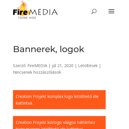
Skip
to
content
Bannerek, logok
Szerző:
FireMEDIA
|
júl 21, 2020
|
Letöltések
|
Nincsenek hozzászólások
Creation Projekt komplex logo letölthető ide
kattintva.
Creation Projekt körlogo világos háttérhez
transzparens letölthető ide kattintva.