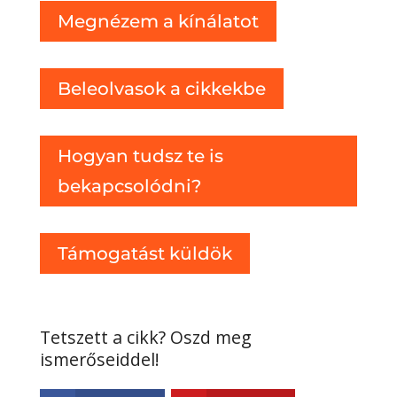
Megnézem a kínálatot
Beleolvasok a cikkekbe
Hogyan tudsz te is
bekapcsolódni?
Támogatást küldök