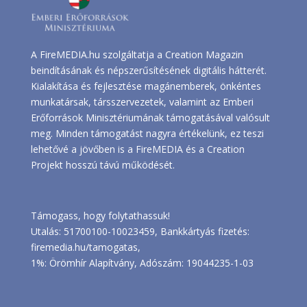
A FireMEDIA.hu szolgáltatja a Creation Magazin
beindításának és népszerűsítésének digitális hátterét.
Kialakítása és fejlesztése magánemberek, önkéntes
munkatársak, társszervezetek, valamint az Emberi
Erőforrások Minisztériumának támogatásával valósult
meg. Minden támogatást nagyra értékelünk, ez teszi
lehetővé a jövőben is a FireMEDIA és a Creation
Projekt hosszú távú működését.
Támogass, hogy folytathassuk!
Utalás: 51700100-10023459, Bankkártyás fizetés:
firemedia.hu/tamogatas
,
1%: Örömhír Alapítvány, Adószám: 19044235-1-03