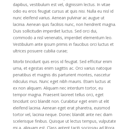
dapibus, vestibulum est vel, dignissim lectus. In vitae
odio eu eros feugiat cursus at quis nisi. Nulla eu nisl id
nunc eleifend varius. Aenean pulvinar ac augue ut
lacinia. Aenean quis facilisis nunc, non hendrerit magna.
Duis sollicitudin imperdiet luctus. Sed orci dui,
commodo a nisl venenatis, imperdiet elementum leo.
Vestibulum ante ipsum primis in faucibus orci luctus et
ultrices posuere cubilia curae;
Morbi tincidunt quis eros id feugiat. Sed efficitur enim
urna, et egestas enim sagittis ac. Orci varius natoque
penatibus et magnis dis parturient montes, nascetur
ridiculus mus. Nunc eget nibh mauris. Etiam luctus at
ex non aliquam. Aliquam nec interdum tortor, eu
tempor magna. Praesent laoreet tellus orci, eget
tincidunt orci blandit non. Curabitur eget enim ut elit
eleifend lacinia. Aenean eget erat pharetra, euismod
tortor vel, lacinia neque. Donec blandit ante nec diam
scelerisque finibus. Quisque ut lectus tempus, vulputate
mi a, aliquam est. Class aptent taciti sociosqu ad litora