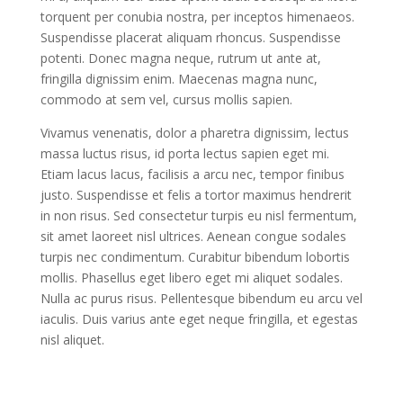
torquent per conubia nostra, per inceptos himenaeos.
Suspendisse placerat aliquam rhoncus. Suspendisse
potenti. Donec magna neque, rutrum ut ante at,
fringilla dignissim enim. Maecenas magna nunc,
commodo at sem vel, cursus mollis sapien.
Vivamus venenatis, dolor a pharetra dignissim, lectus
massa luctus risus, id porta lectus sapien eget mi.
Etiam lacus lacus, facilisis a arcu nec, tempor finibus
justo. Suspendisse et felis a tortor maximus hendrerit
in non risus. Sed consectetur turpis eu nisl fermentum,
sit amet laoreet nisl ultrices. Aenean congue sodales
turpis nec condimentum. Curabitur bibendum lobortis
mollis. Phasellus eget libero eget mi aliquet sodales.
Nulla ac purus risus. Pellentesque bibendum eu arcu vel
iaculis. Duis varius ante eget neque fringilla, et egestas
nisl aliquet.